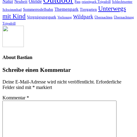
Natur
Onride
Neuheit
Pass
reizeitpark Tripsdrill
Schlechtwetter
Unterwegs
Themenpark
Sommerrodelbahn
Tiergarten
Schwimmbad
mit Kind
Wildpark
Vergnügungspark
Verlosung
Übernachten
Übernachtung
Tripsdrill
About
Bastian
Schreibe einen Kommentar
Deine E-Mail-Adresse wird nicht veröffentlicht.
Erforderliche
Felder sind mit
*
markiert
Kommentar
*