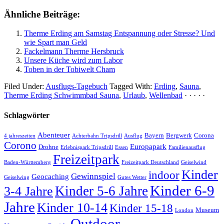
Ähnliche Beiträge:
Therme Erding am Samstag Entspannung oder Stresse? Und
wie Spart man Geld
Fackelmann Therme Hersbruck
Unsere Küche wird zum Labor
Toben in der Tobiwelt Cham
Filed Under:
Ausflugs-Tagebuch
Tagged With:
Erding
,
Sauna
,
Therme Erding Schwimmbad Sauna
,
Urlaub
,
Wellenbad
· · · · ·
Schlagwörter
Abenteuer
Bayern
Bergwerk
Corona
4 jahreszeiten
Achterbahn Tripsdrill
Ausflug
Corono
Europapark
Drohne
Erlebnispark Tripsdrill
Essen
Familienausflug
Freizeitpark
Baden-Württemberg
Freizeitpark Deutschland
Geiselwind
Kinder
indoor
Gewinnspiel
Geocaching
Geiselwing
Gutes Wetter
Kinder 6-9
Kinder 5-6 Jahre
3-4 Jahre
Jahre
Kinder 10-14
Kinder 15-18
Museum
London
Outdoor