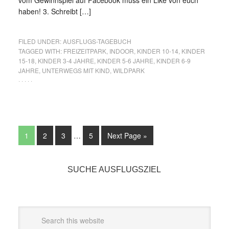
vom Gewinnspiel auf Facebook muss ein Like von euch
haben! 3. Schreibt […]
FILED UNDER:
AUSFLUGS-TAGEBUCH
TAGGED WITH:
FREIZEITPARK
,
INDOOR
,
KINDER 10-14
,
KINDER
15-18
,
KINDER 3-4 JAHRE
,
KINDER 5-6 JAHRE
,
KINDER 6-9
JAHRE
,
UNTERWEGS MIT KIND
,
WILDPARK
· · · · ·
1
2
3
…
5
Next Page »
SUCHE AUSFLUGSZIEL