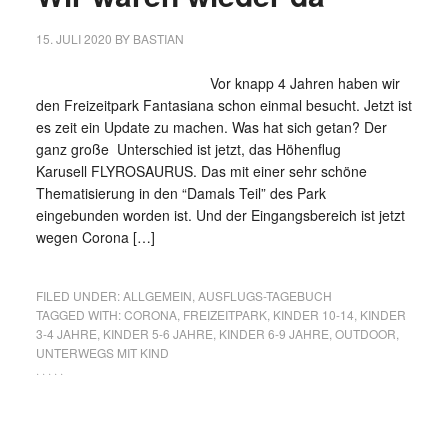
15. JULI 2020
BY
BASTIAN
Vor knapp 4 Jahren haben wir
den Freizeitpark Fantasiana schon einmal besucht. Jetzt ist
es zeit ein Update zu machen. Was hat sich getan? Der
ganz große Unterschied ist jetzt, das Höhenflug
Karusell FLYROSAURUS. Das mit einer sehr schöne
Thematisierung in den “Damals Teil” des Park
eingebunden worden ist. Und der Eingangsbereich ist jetzt
wegen Corona […]
FILED UNDER:
ALLGEMEIN
,
AUSFLUGS-TAGEBUCH
TAGGED WITH:
CORONA
,
FREIZEITPARK
,
KINDER 10-14
,
KINDER
3-4 JAHRE
,
KINDER 5-6 JAHRE
,
KINDER 6-9 JAHRE
,
OUTDOOR
,
UNTERWEGS MIT KIND
· · · · ·