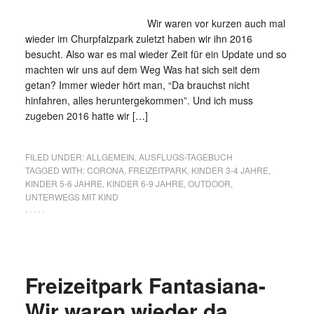
Wir waren vor kurzen auch mal
wieder im Churpfalzpark zuletzt haben wir ihn 2016
besucht. Also war es mal wieder Zeit für ein Update und so
machten wir uns auf dem Weg Was hat sich seit dem
getan? Immer wieder hört man, “Da brauchst nicht
hinfahren, alles heruntergekommen”. Und ich muss
zugeben 2016 hatte wir […]
FILED UNDER:
ALLGEMEIN
,
AUSFLUGS-TAGEBUCH
TAGGED WITH:
CORONA
,
FREIZEITPARK
,
KINDER 3-4 JAHRE
,
KINDER 5-6 JAHRE
,
KINDER 6-9 JAHRE
,
OUTDOOR
,
UNTERWEGS MIT KIND
· · · · ·
Freizeitpark Fantasiana-
Wir waren wieder da