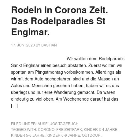
Rodeln in Corona Zeit.
Das Rodelparadies St
Englmar.
17. JUNI 2020
BY
BASTIAN
Wir wollten dem Rodelparadis
Sankt Englmar einen besuch abstatten. Zuerst wollten wir
spontan am Pfingstmontag vorbeikommen. Allerdings als
wir mit dem Auto hochgefahren sind und die Massen an
Autos und Menschen gesehen haben, haben wir es uns
überlegt und nur eine Wanderung gemacht. Da waren
eindeutig zu viel oben. Am Wochenende darauf hat das
[…]
FILED UNDER:
AUSFLUGS-TAGEBUCH
TAGGED WITH:
CORONO
,
FREIZEITPARK
,
KINDER 3-4 JAHRE
,
KINDER 5-6 JAHRE
,
KINDER 6-9 JAHRE
,
OUTDOOR
,