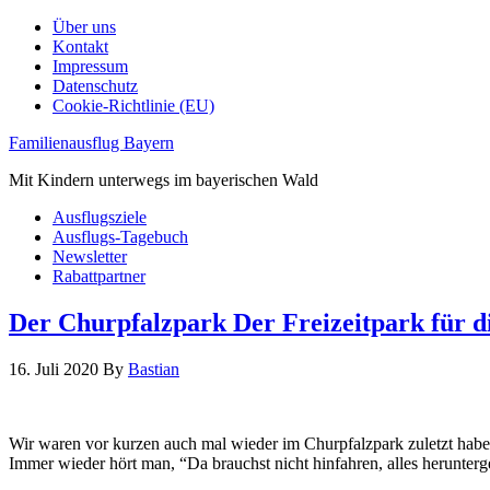
Über uns
Kontakt
Impressum
Datenschutz
Cookie-Richtlinie (EU)
Familienausflug Bayern
Mit Kindern unterwegs im bayerischen Wald
Ausflugsziele
Ausflugs-Tagebuch
Newsletter
Rabattpartner
Der Churpfalzpark Der Freizeitpark für d
16. Juli 2020
By
Bastian
Wir waren vor kurzen auch mal wieder im Churpfalzpark zuletzt habe
Immer wieder hört man, “Da brauchst nicht hinfahren, alles herunt