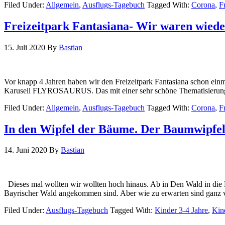
Filed Under:
Allgemein
,
Ausflugs-Tagebuch
Tagged With:
Corona
,
F
Freizeitpark Fantasiana- Wir waren wiede
15. Juli 2020
By
Bastian
Vor knapp 4 Jahren haben wir den Freizeitpark Fantasiana schon einma
Karusell FLYROSAURUS. Das mit einer sehr schöne Thematisierung i
Filed Under:
Allgemein
,
Ausflugs-Tagebuch
Tagged With:
Corona
,
F
In den Wipfel der Bäume. Der Baumwipfe
14. Juni 2020
By
Bastian
Dieses mal wollten wir wollten hoch hinaus. Ab in Den Wald in di
Bayrischer Wald angekommen sind. Aber wie zu erwarten sind ganz v
Filed Under:
Ausflugs-Tagebuch
Tagged With:
Kinder 3-4 Jahre
,
Kin