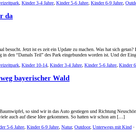
reizeitpark
,
Kinder 3-4 Jahre
,
Kinder 5-6 Jahre
,
Kinder 6-9 Jahre
,
Outd
r da
l besucht. Jetzt ist es zeit ein Update zu machen. Was hat sich getan?
n den “Damals Teil” des Park eingebunden worden ist. Und der Einga
reizeitpark
,
Kinder 10-14
,
Kinder 3-4 Jahre
,
Kinder 5-6 Jahre
,
Kinder 6
lweg bayerischer Wald
e Baumwipfel, so sind wir in das Auto gestiegen und Richtung Neusch
iele auch auf diese Idee gekommen. So hatten wir schon am […]
der 5-6 Jahre
,
Kinder 6-9 Jahre
,
Natur
,
Outdoor
,
Unterwegs mit Kind
· 