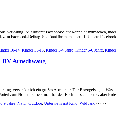
roße Verlosung! Auf unserer Facebook-Seite könnt ihr mitmachen, inde
nk zum Facebook-Beitrag. So könnt ihr mitmachen: 1. Unsere Facebook
inder 10-14
,
Kinder 15-18
,
Kinder 3-4 Jahre
,
Kinder 5-6 Jahre
,
Kinder
s LBV Arnschwang
ling, versteckt sich ein großes Abenteuer. Der Eisvogelsteig. Was ist 
orteil zum Normalbetrieb, man hat den Bach für sich alleine, aber leid
6-9 Jahre
,
Natur
,
Outdoor
,
Unterwegs mit Kind
,
Wildpark
· · · · ·