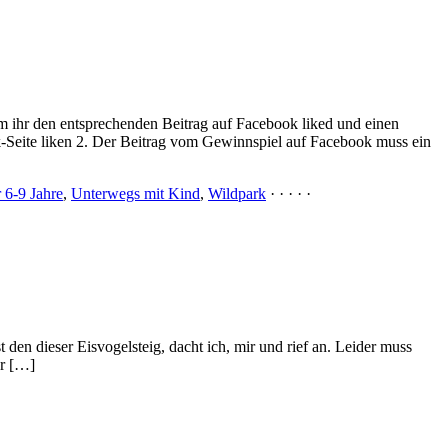
m ihr den entsprechenden Beitrag auf Facebook liked und einen
-Seite liken 2. Der Beitrag vom Gewinnspiel auf Facebook muss ein
 6-9 Jahre
,
Unterwegs mit Kind
,
Wildpark
· · · · ·
den dieser Eisvogelsteig, dacht ich, mir und rief an. Leider muss
er […]