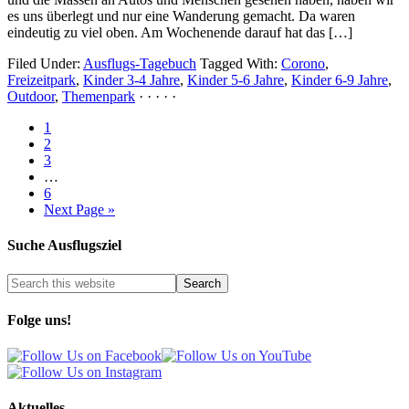
es uns überlegt und nur eine Wanderung gemacht. Da waren
eindeutig zu viel oben. Am Wochenende darauf hat das […]
Filed Under:
Ausflugs-Tagebuch
Tagged With:
Corono
,
Freizeitpark
,
Kinder 3-4 Jahre
,
Kinder 5-6 Jahre
,
Kinder 6-9 Jahre
,
Outdoor
,
Themenpark
· · · · ·
1
2
3
…
6
Next Page »
Suche Ausflugsziel
Folge uns!
Aktuelles