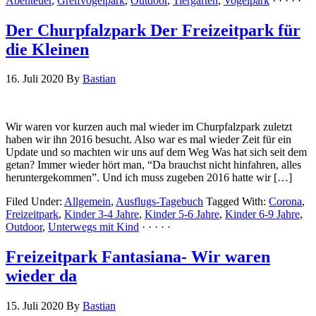
Abenteuer
,
Greifvogelpark
,
Outdoor
,
Tiergarten
,
Vogelpark
· · · · ·
Der Churpfalzpark Der Freizeitpark für
die Kleinen
16. Juli 2020
By
Bastian
Wir waren vor kurzen auch mal wieder im Churpfalzpark zuletzt
haben wir ihn 2016 besucht. Also war es mal wieder Zeit für ein
Update und so machten wir uns auf dem Weg Was hat sich seit dem
getan? Immer wieder hört man, “Da brauchst nicht hinfahren, alles
heruntergekommen”. Und ich muss zugeben 2016 hatte wir […]
Filed Under:
Allgemein
,
Ausflugs-Tagebuch
Tagged With:
Corona
,
Freizeitpark
,
Kinder 3-4 Jahre
,
Kinder 5-6 Jahre
,
Kinder 6-9 Jahre
,
Outdoor
,
Unterwegs mit Kind
· · · · ·
Freizeitpark Fantasiana- Wir waren
wieder da
15. Juli 2020
By
Bastian