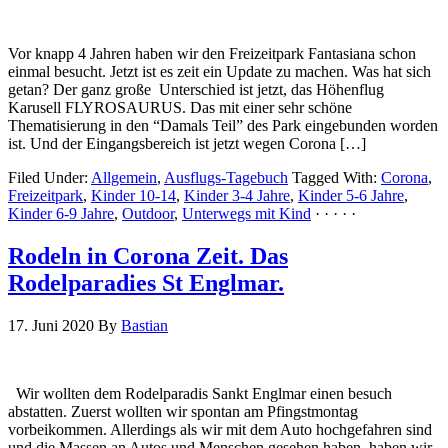
Vor knapp 4 Jahren haben wir den Freizeitpark Fantasiana schon
einmal besucht. Jetzt ist es zeit ein Update zu machen. Was hat sich
getan? Der ganz große Unterschied ist jetzt, das Höhenflug
Karusell FLYROSAURUS. Das mit einer sehr schöne
Thematisierung in den “Damals Teil” des Park eingebunden worden
ist. Und der Eingangsbereich ist jetzt wegen Corona […]
Filed Under:
Allgemein
,
Ausflugs-Tagebuch
Tagged With:
Corona
,
Freizeitpark
,
Kinder 10-14
,
Kinder 3-4 Jahre
,
Kinder 5-6 Jahre
,
Kinder 6-9 Jahre
,
Outdoor
,
Unterwegs mit Kind
· · · · ·
Rodeln in Corona Zeit. Das
Rodelparadies St Englmar.
17. Juni 2020
By
Bastian
Wir wollten dem Rodelparadis Sankt Englmar einen besuch
abstatten. Zuerst wollten wir spontan am Pfingstmontag
vorbeikommen. Allerdings als wir mit dem Auto hochgefahren sind
und die Massen an Autos und Menschen gesehen haben, haben wir