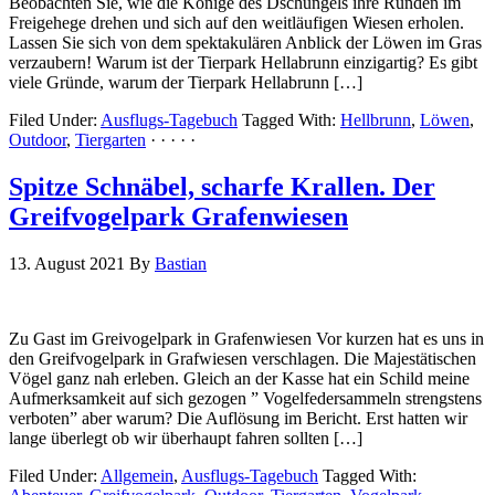
Beobachten Sie, wie die Könige des Dschungels ihre Runden im
Freigehege drehen und sich auf den weitläufigen Wiesen erholen.
Lassen Sie sich von dem spektakulären Anblick der Löwen im Gras
verzaubern! Warum ist der Tierpark Hellabrunn einzigartig? Es gibt
viele Gründe, warum der Tierpark Hellabrunn […]
Filed Under:
Ausflugs-Tagebuch
Tagged With:
Hellbrunn
,
Löwen
,
Outdoor
,
Tiergarten
· · · · ·
Spitze Schnäbel, scharfe Krallen. Der
Greifvogelpark Grafenwiesen
13. August 2021
By
Bastian
Zu Gast im Greivogelpark in Grafenwiesen Vor kurzen hat es uns in
den Greifvogelpark in Grafwiesen verschlagen. Die Majestätischen
Vögel ganz nah erleben. Gleich an der Kasse hat ein Schild meine
Aufmerksamkeit auf sich gezogen ” Vogelfedersammeln strengstens
verboten” aber warum? Die Auflösung im Bericht. Erst hatten wir
lange überlegt ob wir überhaupt fahren sollten […]
Filed Under:
Allgemein
,
Ausflugs-Tagebuch
Tagged With: