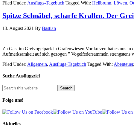
Filed Under:
Ausflugs-Tagebuch
Tagged With:
Hellbrunn
,
Löwen
,
Ou
Spitze Schnäbel, scharfe Krallen. Der Gr
13. August 2021
By
Bastian
Zu Gast im Greivogelpark in Grafenwiesen Vor kurzen hat es uns in d
Aufmerksamkeit auf sich gezogen ” Vogelfedersammeln strengstens ve
Filed Under:
Allgemein
,
Ausflugs-Tagebuch
Tagged With:
Abenteuer
Suche Ausflugsziel
Folge uns!
Aktuelles