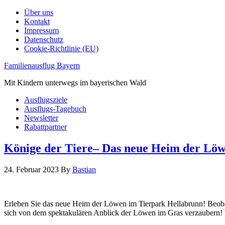
Über uns
Kontakt
Impressum
Datenschutz
Cookie-Richtlinie (EU)
Familienausflug Bayern
Mit Kindern unterwegs im bayerischen Wald
Ausflugsziele
Ausflugs-Tagebuch
Newsletter
Rabattpartner
Könige der Tiere– Das neue Heim der Löw
24. Februar 2023
By
Bastian
Erleben Sie das neue Heim der Löwen im Tierpark Hellabrunn! Beoba
sich von dem spektakulären Anblick der Löwen im Gras verzaubern! W