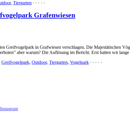
tdoor
,
Tiergarten
· · · · ·
eifvogelpark Grafenwiesen
en Greifvogelpark in Grafwiesen verschlagen. Die Majestätischen Vöge
rboten” aber warum? Die Auflösung im Bericht. Erst hatten wir lange 
,
Greifvogelpark
,
Outdoor
,
Tiergarten
,
Vogelpark
· · · · ·