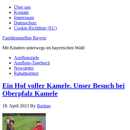
Über uns
Kontakt
Impressum
Datenschutz
Cookie-Richtlinie (EU)
Familienausflug Bayern
Mit Kindern unterwegs im bayerischen Wald
Ausflugsziele
Ausflugs-Tagebuch
Newsletter
Rabattpartner
Ein Hof voller Kamele. Unser Besuch bei
Oberpfalz Kamele
18. April 2023
By
Bastian