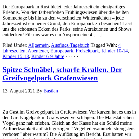
Der Europapark in Rust bietet jeder Jahreszeit ein einzigartiges
Erlebnis. Von den farbenfrohen Frühlingswiesen über die heißen
Sommertage bis hin zu den verschneiten Winternächten – jede
Jahreszeit ist ein neuer Grund, den Europapark zu besuchen! Lasst
uns die schönsten Ecken des Parks, seine Attraktionen und Shows
entdecken! Für uns war es ein Ansporn eine 4 […]
Filed Under:
Allgemein
,
Ausflugs-Tagebuch
Tagged With:
4
jahreszeiten
,
Abenteuer
,
Europapark
,
Freizeitpark
,
Kinder 10-14
,
Kinder 15-18
,
Kinder 6-9 Jahre
· · · · ·
Spitze Schnäbel, scharfe Krallen. Der
Greifvogelpark Grafenwiesen
13. August 2021
By
Bastian
Zu Gast im Greivogelpark in Grafenwiesen Vor kurzen hat es uns in
den Greifvogelpark in Grafwiesen verschlagen. Die Majestätischen
Vögel ganz nah erleben. Gleich an der Kasse hat ein Schild meine
Aufmerksamkeit auf sich gezogen ” Vogelfedersammeln strengstens
verboten” aber warum? Die Auflösung im Bericht. Erst hatten wir