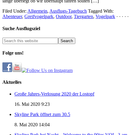
lange überlegt ob wir überhaupt fahren sollten […]
Filed Under:
Allgemein
,
Ausflugs-Tagebuch
Tagged With:
Abenteuer
,
Greifvogelpark
,
Outdoor
,
Tiergarten
,
Vogelpark
· · · · ·
Suche Ausflugsziel
Folge uns!
Aktuelles
Große Jahres-Verlosung 2020 der Lostopf
16. Mai 2020 9:23
Skyline Park öffnet zum 30.5
8. Mai 2020 14:04
Skyline Park bei Nacht – Welcome to the 90ies VOL. 3 am