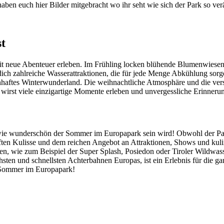
aben euch hier Bilder mitgebracht wo ihr seht wie sich der Park so ver
t
it neue Abenteuer erleben. Im Frühling locken blühende Blumenwiesen
ch zahlreiche Wasserattraktionen, die für jede Menge Abkühlung sorgen
enhaftes Winterwunderland. Die weihnachtliche Atmosphäre und die v
u wirst viele einzigartige Momente erleben und unvergessliche Erinne
e wunderschön der Sommer im Europapark sein wird! Obwohl der Park j
ten Kulisse und dem reichen Angebot an Attraktionen, Shows und kulin
nen, wie zum Beispiel der Super Splash, Posiedon oder Tiroler Wildwa
hsten und schnellsten Achterbahnen Europas, ist ein Erlebnis für die ga
 Sommer im Europapark!