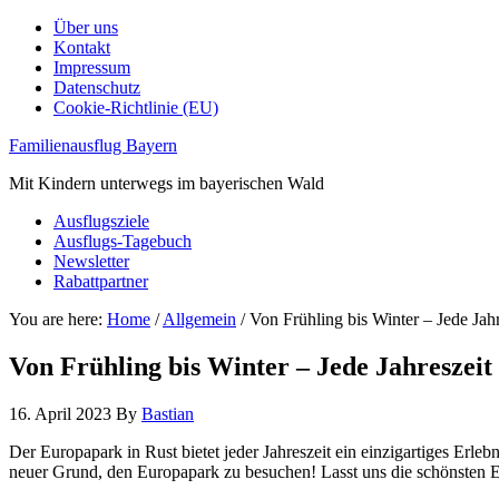
Über uns
Kontakt
Impressum
Datenschutz
Cookie-Richtlinie (EU)
Familienausflug Bayern
Mit Kindern unterwegs im bayerischen Wald
Ausflugsziele
Ausflugs-Tagebuch
Newsletter
Rabattpartner
You are here:
Home
/
Allgemein
/
Von Frühling bis Winter – Jede Jah
Von Frühling bis Winter – Jede Jahreszei
16. April 2023
By
Bastian
Der Europapark in Rust bietet jeder Jahreszeit ein einzigartiges Erle
neuer Grund, den Europapark zu besuchen! Lasst uns die schönsten E