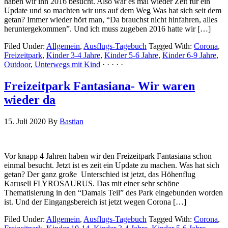
haben wir ihn 2016 besucht. Also war es mal wieder Zeit für ein
Update und so machten wir uns auf dem Weg Was hat sich seit dem
getan? Immer wieder hört man, “Da brauchst nicht hinfahren, alles
heruntergekommen”. Und ich muss zugeben 2016 hatte wir […]
Filed Under:
Allgemein
,
Ausflugs-Tagebuch
Tagged With:
Corona
,
Freizeitpark
,
Kinder 3-4 Jahre
,
Kinder 5-6 Jahre
,
Kinder 6-9 Jahre
,
Outdoor
,
Unterwegs mit Kind
· · · · ·
Freizeitpark Fantasiana- Wir waren
wieder da
15. Juli 2020
By
Bastian
Vor knapp 4 Jahren haben wir den Freizeitpark Fantasiana schon
einmal besucht. Jetzt ist es zeit ein Update zu machen. Was hat sich
getan? Der ganz große Unterschied ist jetzt, das Höhenflug
Karusell FLYROSAURUS. Das mit einer sehr schöne
Thematisierung in den “Damals Teil” des Park eingebunden worden
ist. Und der Eingangsbereich ist jetzt wegen Corona […]
Filed Under:
Allgemein
,
Ausflugs-Tagebuch
Tagged With:
Corona
,