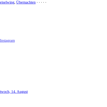
eiselwing
,
Übernachten
· · · · ·
ttwoch, 14. August