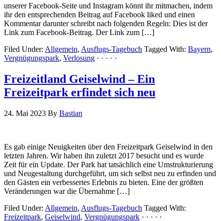
unserer Facebook-Seite und Instagram könnt ihr mitmachen, indem
ihr den entsprechenden Beitrag auf Facebook liked und einen
Kommentar darunter schreibt nach folgenden Regeln: Dies ist der
Link zum Facebook-Beitrag. Der Link zum […]
Filed Under:
Allgemein
,
Ausflugs-Tagebuch
Tagged With:
Bayern
,
Vergnügungspark
,
Verlosung
· · · · ·
Freizeitland Geiselwind – Ein
Freizeitpark erfindet sich neu
24. Mai 2023
By
Bastian
Es gab einige Neuigkeiten über den Freizeitpark Geiselwind in den
letzten Jahren. Wir haben ihn zuletzt 2017 besucht und es wurde
Zeit für ein Update. Der Park hat tatsächlich eine Umstrukturierung
und Neugestaltung durchgeführt, um sich selbst neu zu erfinden und
den Gästen ein verbessertes Erlebnis zu bieten. Eine der größten
Veränderungen war die Übernahme […]
Filed Under:
Allgemein
,
Ausflugs-Tagebuch
Tagged With:
Freizeitpark
,
Geiselwind
,
Vergnügungspark
· · · · ·