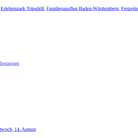
,
Erlebnispark Tripsdrill
,
Familienausflug Baden-Württemberg
,
Freizeit
ttwoch, 14. August