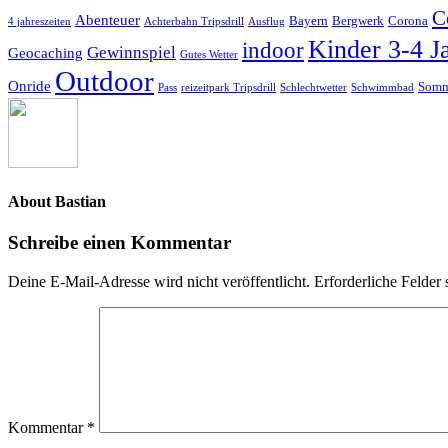
C
Abenteuer
Bayern
Bergwerk
Corona
4 jahreszeiten
Achterbahn Tripsdrill
Ausflug
Kinder 3-4 J
indoor
Gewinnspiel
Geocaching
Gutes Wetter
Outdoor
Onride
Somm
Pass
reizeitpark Tripsdrill
Schlechtwetter
Schwimmbad
About
Bastian
Schreibe einen Kommentar
Deine E-Mail-Adresse wird nicht veröffentlicht.
Erforderliche Felder 
Kommentar
*