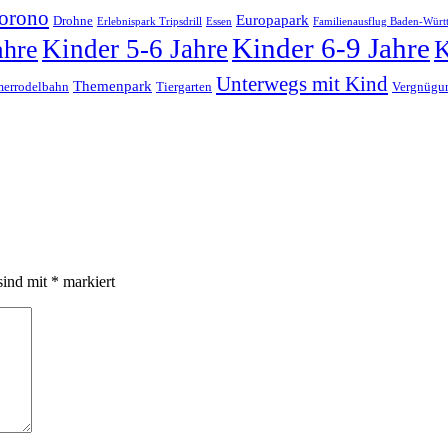
orono
Europapark
Drohne
Erlebnispark Tripsdrill
Essen
Familienausflug Baden-Würt
Kinder 6-9 Jahre
Kinder 5-6 Jahre
ahre
K
Unterwegs mit Kind
Themenpark
errodelbahn
Tiergarten
Vergnügu
sind mit
*
markiert