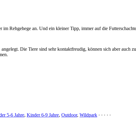
 Rehgehege an. Und ein kleiner Tipp, immer auf die Futterschachtel ach
angelegt. Die Tiere sind sehr kontaktfreudig, können sich aber auch zur
men.
der 5-6 Jahre
,
Kinder 6-9 Jahre
,
Outdoor
,
Wildpark
· · · · ·