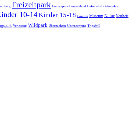
Freizeitpark
temberg
Freizeitpark Deutschland
Geiselwind
Geiselwing
inder 10-14
Kinder 15-18
Natur
Museum
Neuheit
London
Wildpark
ngspark
Verlosung
Übernachten
Übernachtung Tripsdrill