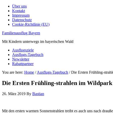
Über uns
Kontakt
Impressum
Datenschutz
Cookie-Richtlinie (EU)
Familienausflug Bayern
Mit Kindern unterwegs im bayerischen Wald
Ausflugsziele
Ausflugs-Tagebuch
Newsletter
Rabattpartner
You are here:
Home
/
Ausflugs-Tagebuch
/
Die Ersten Frühling-strah
Die Ersten Frühling-strahlen im Wildpar
26. März 2019
By
Bastian
Mit den ersten warmen Sonnenstrahlen treibt es auch uns nach drauße