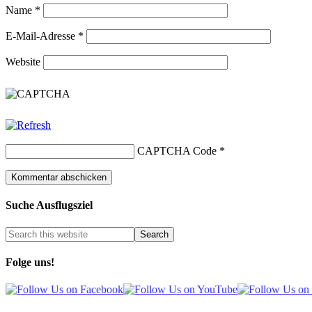
Name
*
E-Mail-Adresse
*
Website
CAPTCHA Code
*
Suche Ausflugsziel
Folge uns!