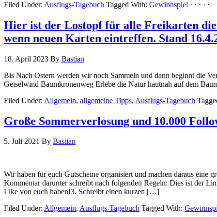
Filed Under:
Ausflugs-Tagebuch
Tagged With:
Gewinnspiel
· · · · ·
Hier ist der Lostopf für alle Freikarten di
wenn neuen Karten eintreffen. Stand 16.4.
18. April 2023
By
Bastian
Bis Nach Ostern werden wir noch Sammeln und dann beginnt die Verlos
Geiselwind Baumkronenweg Erlebe die Natur hautnah auf dem Baumkr
Filed Under:
Allgemein
,
allgemeine Tipps
,
Ausflugs-Tagebuch
Tagge
Große Sommerverlosung und 10.000 Follo
5. Juli 2021
By
Bastian
Wir haben für euch Gutscheine organisiert und machen daraus eine g
Kommentar darunter schreibt nach folgenden Regeln: Dies ist der L
Like von euch haben!3. Schreibt einen kurzen […]
Filed Under:
Allgemein
,
Ausflugs-Tagebuch
Tagged With:
Gewinnspi