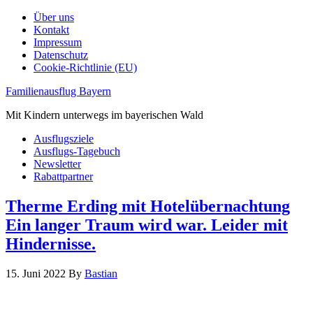
Über uns
Kontakt
Impressum
Datenschutz
Cookie-Richtlinie (EU)
Familienausflug Bayern
Mit Kindern unterwegs im bayerischen Wald
Ausflugsziele
Ausflugs-Tagebuch
Newsletter
Rabattpartner
Therme Erding mit Hotelübernachtung
Ein langer Traum wird war. Leider mit
Hindernisse.
15. Juni 2022
By
Bastian