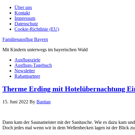
Über uns
Kontakt
Impressum
Datenschutz
Cookie-Richtlinie (EU)
Familienausflug Bayern
Mit Kindern unterwegs im bayerischen Wald
Ausflugsziele
Ausflugs-Tagebuch
Newsletter
Rabattpartner
Therme Erding mit Hotelübernachtung Ein
15. Juni 2022
By
Bastian
Dann kam der Saunameister mit der Sanitasche. Wie es dazu kam und w
Doch jedes mal wenn wir in dem Wellenbecken lagen ist der Blick z