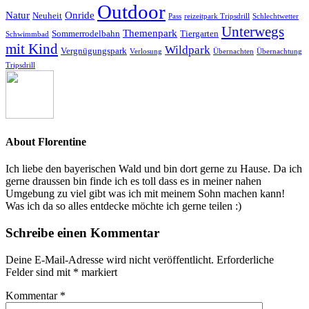
Outdoor
Natur
Onride
Neuheit
Pass
reizeitpark Tripsdrill
Schlechtwetter
Unterwegs
Themenpark
Sommerrodelbahn
Tiergarten
Schwimmbad
mit Kind
Wildpark
Vergnügungspark
Verlosung
Übernachten
Übernachtung
Tripsdrill
About
Florentine
Ich liebe den bayerischen Wald und bin dort gerne zu Hause. Da ich
gerne draussen bin finde ich es toll dass es in meiner nahen
Umgebung zu viel gibt was ich mit meinem Sohn machen kann!
Was ich da so alles entdecke möchte ich gerne teilen :)
Schreibe einen Kommentar
Deine E-Mail-Adresse wird nicht veröffentlicht.
Erforderliche
Felder sind mit
*
markiert
Kommentar
*