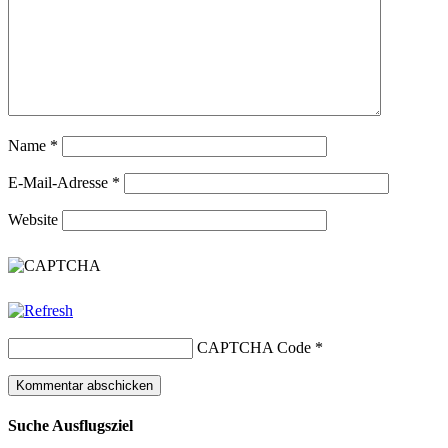
Name
*
E-Mail-Adresse
*
Website
CAPTCHA Code
*
Suche Ausflugsziel