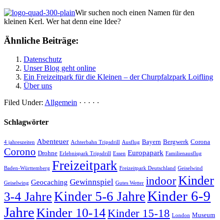
Wir suchen noch einen Namen für den
kleinen Kerl. Wer hat denn eine Idee?
Ähnliche Beiträge:
Datenschutz
Unser Blog geht online
Ein Freizeitpark für die Kleinen – der Churpfalzpark Loifling
Über uns
Filed Under:
Allgemein
· · · · ·
Schlagwörter
Abenteuer
Bayern
Bergwerk
Corona
4 jahreszeiten
Achterbahn Tripsdrill
Ausflug
Corono
Europapark
Drohne
Erlebnispark Tripsdrill
Essen
Familienausflug
Freizeitpark
Baden-Württemberg
Freizeitpark Deutschland
Geiselwind
Kinder
indoor
Gewinnspiel
Geocaching
Geiselwing
Gutes Wetter
Kinder 6-9
Kinder 5-6 Jahre
3-4 Jahre
Jahre
Kinder 10-14
Kinder 15-18
Museum
London