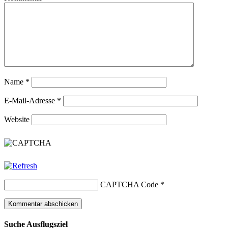
Name
*
E-Mail-Adresse
*
Website
CAPTCHA Code
*
Suche Ausflugsziel