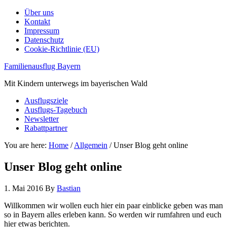
Über uns
Kontakt
Impressum
Datenschutz
Cookie-Richtlinie (EU)
Familienausflug Bayern
Mit Kindern unterwegs im bayerischen Wald
Ausflugsziele
Ausflugs-Tagebuch
Newsletter
Rabattpartner
You are here:
Home
/
Allgemein
/
Unser Blog geht online
Unser Blog geht online
1. Mai 2016
By
Bastian
Willkommen wir wollen euch hier ein paar einblicke geben was man
so in Bayern alles erleben kann. So werden wir rumfahren und euch
hier etwas berichten.