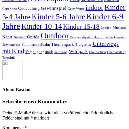
Baden-Württemberg
Freizeitpark Deutschland
Geiselwind
Kinder
indoor
Gewinnspiel
Geocaching
Geiselwing
Gutes Wetter
Kinder 6-9
Kinder 5-6 Jahre
3-4 Jahre
Jahre
Kinder 10-14
Kinder 15-18
Museum
London
Outdoor
Natur
Onride
Neuheit
Pass
reizeitpark Tripsdrill
Schlechtwetter
Unterwegs
Themenpark
Sommerrodelbahn
Tiergarten
Schwimmbad
mit Kind
Wildpark
Vergnügungspark
Verlosung
Übernachten
Übernachtung
Tripsdrill
About
Bastian
Schreibe einen Kommentar
Deine E-Mail-Adresse wird nicht veröffentlicht.
Erforderliche
Felder sind mit
*
markiert
Kommentar
*