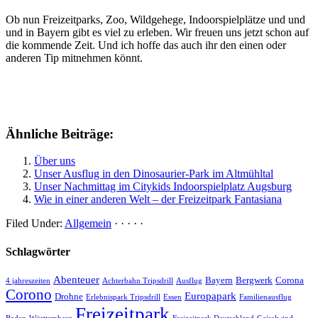
Ob nun Freizeitparks, Zoo, Wildgehege, Indoorspielplätze und und
und in Bayern gibt es viel zu erleben. Wir freuen uns jetzt schon auf
die kommende Zeit. Und ich hoffe das auch ihr den einen oder
anderen Tip mitnehmen könnt.
Ähnliche Beiträge:
Über uns
Unser Ausflug in den Dinosaurier-Park im Altmühltal
Unser Nachmittag im Citykids Indoorspielplatz Augsburg
Wie in einer anderen Welt – der Freizeitpark Fantasiana
Filed Under:
Allgemein
· · · · ·
Schlagwörter
Abenteuer
Bayern
Bergwerk
Corona
4 jahreszeiten
Achterbahn Tripsdrill
Ausflug
Corono
Europapark
Drohne
Erlebnispark Tripsdrill
Essen
Familienausflug
Freizeitpark