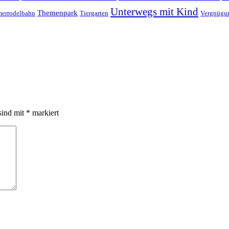
Unterwegs mit Kind
Themenpark
errodelbahn
Tiergarten
Vergnügu
sind mit
*
markiert