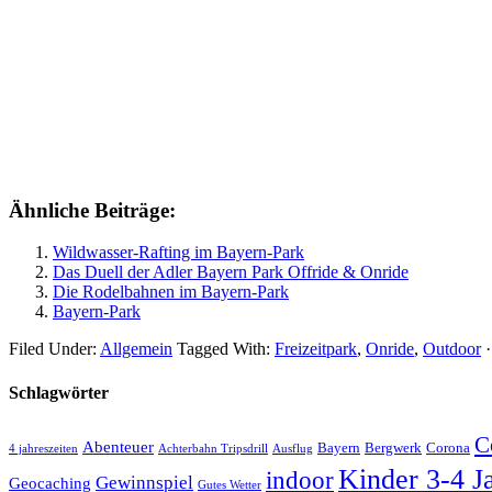
Ähnliche Beiträge:
Wildwasser-Rafting im Bayern-Park
Das Duell der Adler Bayern Park Offride & Onride
Die Rodelbahnen im Bayern-Park
Bayern-Park
Filed Under:
Allgemein
Tagged With:
Freizeitpark
,
Onride
,
Outdoor
· 
Schlagwörter
C
Abenteuer
Bayern
Bergwerk
Corona
4 jahreszeiten
Achterbahn Tripsdrill
Ausflug
Kinder 3-4 J
indoor
Gewinnspiel
Geocaching
Gutes Wetter