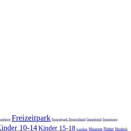
Freizeitpark
temberg
Freizeitpark Deutschland
Geiselwind
Geiselwing
inder 10-14
Kinder 15-18
Natur
Museum
Neuheit
London