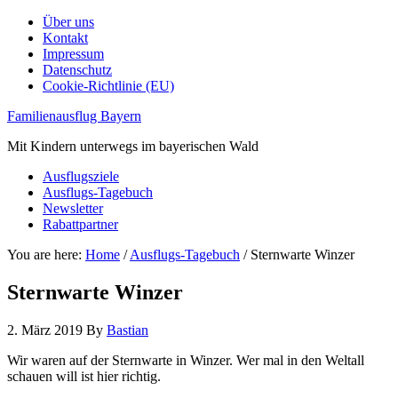
Über uns
Kontakt
Impressum
Datenschutz
Cookie-Richtlinie (EU)
Familienausflug Bayern
Mit Kindern unterwegs im bayerischen Wald
Ausflugsziele
Ausflugs-Tagebuch
Newsletter
Rabattpartner
You are here:
Home
/
Ausflugs-Tagebuch
/
Sternwarte Winzer
Sternwarte Winzer
2. März 2019
By
Bastian
Wir waren auf der Sternwarte in Winzer. Wer mal in den Weltall
schauen will ist hier richtig.