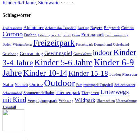
Kinder 6-9 Jahre
,
Sternwarte
· · · · ·
Schlagwörter
Abenteuer
Bayern
Bergwerk
Corona
4 jahreszeiten
Achterbahn Tripsdrill
Ausflug
Corono
Europapark
Drohne
Erlebnispark Tripsdrill
Essen
Familienausflug
Freizeitpark
Baden-Württemberg
Freizeitpark Deutschland
Geiselwind
Kinder
indoor
Gewinnspiel
Geocaching
Geiselwing
Gutes Wetter
Kinder 6-9
Kinder 5-6 Jahre
3-4 Jahre
Jahre
Kinder 10-14
Kinder 15-18
Museum
London
Outdoor
Natur
Onride
Neuheit
Pass
reizeitpark Tripsdrill
Schlechtwetter
Unterwegs
Themenpark
Sommerrodelbahn
Tiergarten
Schwimmbad
mit Kind
Wildpark
Vergnügungspark
Verlosung
Übernachten
Übernachtung
Tripsdrill