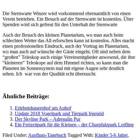
Die Sternwarte Winzer wird vorkommend ehrenamtlich von einen
Verein betrieben. Ein Besuch auf der Sternwarte ist kostenlos. Über
Spenden wird sich gefreut für den Unterhalt der Sternwarte
Auch der Besuch des kleinen Planetarium, wo man auch beim
schlechten Wetter das All erforschen kann ist kostenlos. Alles macht
einen professionellen Eindruck, auch der Vortrag im Planetarium,
wo man auch auf wünsche der Gäste eingeht. Oft sind neben dem
“großen” Teleskop auch einige Vereinsmitglieder anwesend, die ihre
“kleineren” Teleskope auf dem Himmel richten, so kann man die
Planeten im Sonnensystem mal mit eigene Augen sehr deutlich
sehen. Ich war von der Qualität echt überrascht.
Ähnliche Beiträge:
Erlebnisbauernhof am Auhof
Update 2018 Vogelpark und Tierpark Irgenöd
Der Skyline Park – Adrenalin Pur
Ein Freizeitpark für die Kleinen – der Churpfalzpark Loifling
Filed Under:
Ausflugs-Tagebuch
Tagged With:
Kinder 5-6 Jahre
,