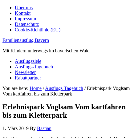
Über uns
Kontakt
Impressum
Datenschutz
Cookie-Richtlinie (EU)
Familienausflug Bayern
Mit Kindern unterwegs im bayerischen Wald
Ausflugsziele
Ausflugs-Tagebuch
Newsletter
Rabattpartner
You are here:
Home
/
Ausflugs-Tagebuch
/
Erlebnispark Voglsam
Vom kartfahren bis zum Kletterpark
Erlebnispark Voglsam Vom kartfahren
bis zum Kletterpark
1. März 2019
By
Bastian