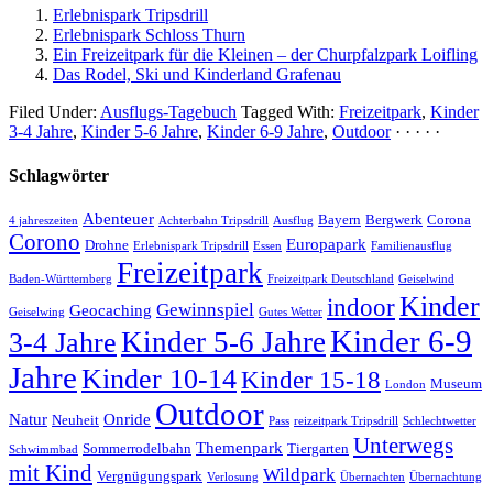
Erlebnispark Tripsdrill
Erlebnispark Schloss Thurn
Ein Freizeitpark für die Kleinen – der Churpfalzpark Loifling
Das Rodel, Ski und Kinderland Grafenau
Filed Under:
Ausflugs-Tagebuch
Tagged With:
Freizeitpark
,
Kinder
3-4 Jahre
,
Kinder 5-6 Jahre
,
Kinder 6-9 Jahre
,
Outdoor
· · · · ·
Schlagwörter
Abenteuer
Bayern
Bergwerk
Corona
4 jahreszeiten
Achterbahn Tripsdrill
Ausflug
Corono
Europapark
Drohne
Erlebnispark Tripsdrill
Essen
Familienausflug
Freizeitpark
Baden-Württemberg
Freizeitpark Deutschland
Geiselwind
Kinder
indoor
Gewinnspiel
Geocaching
Geiselwing
Gutes Wetter
Kinder 6-9
Kinder 5-6 Jahre
3-4 Jahre
Jahre
Kinder 10-14
Kinder 15-18
Museum
London
Outdoor
Natur
Onride
Neuheit
Pass
reizeitpark Tripsdrill
Schlechtwetter
Unterwegs
Themenpark
Sommerrodelbahn
Tiergarten
Schwimmbad
mit Kind
Wildpark
Vergnügungspark
Verlosung
Übernachten
Übernachtung