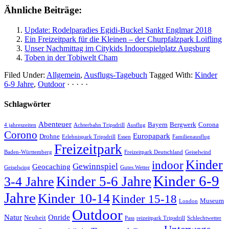
Ähnliche Beiträge:
Update: Rodelparadies Egidi-Buckel Sankt Englmar 2018
Ein Freizeitpark für die Kleinen – der Churpfalzpark Loifling
Unser Nachmittag im Citykids Indoorspielplatz Augsburg
Toben in der Tobiwelt Cham
Filed Under:
Allgemein
,
Ausflugs-Tagebuch
Tagged With:
Kinder
6-9 Jahre
,
Outdoor
· · · · ·
Schlagwörter
Abenteuer
Bayern
Bergwerk
Corona
4 jahreszeiten
Achterbahn Tripsdrill
Ausflug
Corono
Europapark
Drohne
Erlebnispark Tripsdrill
Essen
Familienausflug
Freizeitpark
Baden-Württemberg
Freizeitpark Deutschland
Geiselwind
Kinder
indoor
Gewinnspiel
Geocaching
Geiselwing
Gutes Wetter
Kinder 6-9
Kinder 5-6 Jahre
3-4 Jahre
Jahre
Kinder 10-14
Kinder 15-18
Museum
London
Outdoor
Natur
Onride
Neuheit
Pass
reizeitpark Tripsdrill
Schlechtwetter