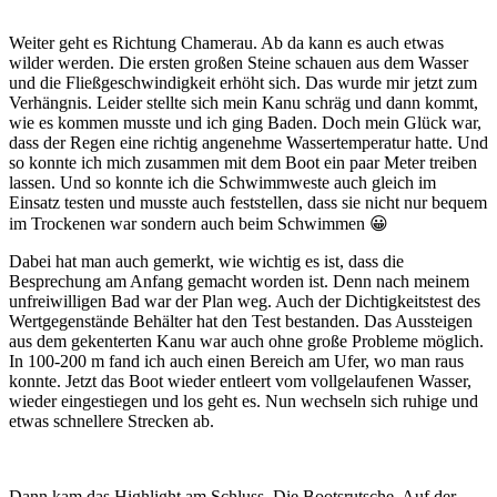
Weiter geht es Richtung Chamerau. Ab da kann es auch etwas
wilder werden. Die ersten großen Steine schauen aus dem Wasser
und die Fließgeschwindigkeit erhöht sich. Das wurde mir jetzt zum
Verhängnis. Leider stellte sich mein Kanu schräg und dann kommt,
wie es kommen musste und ich ging Baden. Doch mein Glück war,
dass der Regen eine richtig angenehme Wassertemperatur hatte. Und
so konnte ich mich zusammen mit dem Boot ein paar Meter treiben
lassen. Und so konnte ich die Schwimmweste auch gleich im
Einsatz testen und musste auch feststellen, dass sie nicht nur bequem
im Trockenen war sondern auch beim Schwimmen 😀
Dabei hat man auch gemerkt, wie wichtig es ist, dass die
Besprechung am Anfang gemacht worden ist. Denn nach meinem
unfreiwilligen Bad war der Plan weg. Auch der Dichtigkeitstest des
Wertgegenstände Behälter hat den Test bestanden. Das Aussteigen
aus dem gekenterten Kanu war auch ohne große Probleme möglich.
In 100-200 m fand ich auch einen Bereich am Ufer, wo man raus
konnte. Jetzt das Boot wieder entleert vom vollgelaufenen Wasser,
wieder eingestiegen und los geht es. Nun wechseln sich ruhige und
etwas schnellere Strecken ab.
Dann kam das Highlight am Schluss. Die Bootsrutsche. Auf der