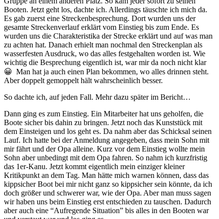
Gruppe an einem anderen Platz. So kam jeder sofort zu seinen
Booten. Jetzt geht los, dachte ich. Allerdings täuschte ich mich da.
Es gab zuerst eine Streckenbesprechung. Dort wurden uns der
gesamte Streckenverlauf erklärt vom Einstieg bis zum Ende. Es
wurden uns die Charakteristika der Strecke erklärt und auf was man
zu achten hat. Danach erhielt man nochmal den Streckenplan als
wasserfesten Ausdruck, wo das alles festgehalten worden ist. Wie
wichtig die Besprechung eigentlich ist, war mir da noch nicht klar
😀 Man hat ja auch einen Plan bekommen, wo alles drinnen steht.
Aber doppelt gemoppelt hält wahrscheinlich besser.
So dachte ich, auf jeden Fall. Mehr dazu später im Bericht…
Dann ging es zum Einstieg. Ein Mitarbeiter hat uns geholfen, die
Boote sicher bis dahin zu bringen. Jetzt noch das Kunststück mit
dem Einsteigen und los geht es. Da nahm aber das Schicksal seinen
Lauf. Ich hatte bei der Anmeldung angegeben, dass mein Sohn mit
mir fährt und der Opa alleine. Kurz vor dem Einstieg wollte mein
Sohn aber unbedingt mit dem Opa fahren. So nahm ich kurzfristig
das 1er-Kanu. Jetzt kommt eigentlich mein einziger kleiner
Kritikpunkt an dem Tag. Man hätte mich warnen können, dass das
kippsicher Boot bei mir nicht ganz so kippsicher sein könnte, da ich
doch größer und schwerer war, wie der Opa. Aber man muss sagen
wir haben uns beim Einstieg erst entschieden zu tauschen. Dadurch
aber auch eine “Aufregende Situation” bis alles in den Booten war