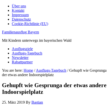
Über uns
Kontakt
Impressum
Datenschutz
Cookie-Richtlinie (EU)
Familienausflug Bayern
Mit Kindern unterwegs im bayerischen Wald
Ausflugsziele
Ausflugs-Tagebuch
Newsletter
Rabattpartner
You are here:
Home
/
Ausflugs-Tagebuch
/
Gehupft wie Gesprunga
der etwas andere Indoorspielplatz
Gehupft wie Gesprunga der etwas andere
Indoorspielplatz
25. März 2019
By
Bastian