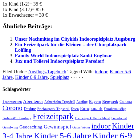
1x Kind (1-2)= 35 €
1x Kind (3-17)= 85 €
1x Erwachsener = 30 €
Ähnliche Beiträge:
Unser Nachmittag im Citykids Indoorspielplatz Augsburg
Ein Freizeitpark für die Kleinen – der Churpfalzpark
Loifling
Family World Indoorspielplatz Sankt Englmar
Jux und Tollerei Indoorspielplatz Parsdorf
Filed Under:
Ausflugs-Tagebuch
Tagged With:
indoor
,
Kinder 5-6
Jahre
,
Kinder 6-9 Jahre
,
Spielplatz
· · · · ·
Schlagwörter
Abenteuer
Bayern
Bergwerk
Corona
4 jahreszeiten
Achterbahn Tripsdrill
Ausflug
Corono
Europapark
Drohne
Erlebnispark Tripsdrill
Essen
Familienausflug
Freizeitpark
Baden-Württemberg
Freizeitpark Deutschland
Geiselwind
Kinder
indoor
Gewinnspiel
Geocaching
Geiselwing
Gutes Wetter
Kinder 6-9
Kinder 5-6 Jahre
3-4 Jahre