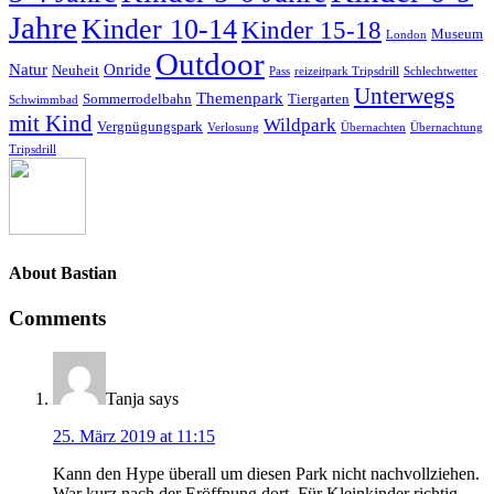
Jahre
Kinder 10-14
Kinder 15-18
Museum
London
Outdoor
Natur
Onride
Neuheit
Pass
reizeitpark Tripsdrill
Schlechtwetter
Unterwegs
Themenpark
Sommerrodelbahn
Tiergarten
Schwimmbad
mit Kind
Wildpark
Vergnügungspark
Verlosung
Übernachten
Übernachtung
Tripsdrill
About
Bastian
Comments
Tanja
says
25. März 2019 at 11:15
Kann den Hype überall um diesen Park nicht nachvollziehen.
War kurz nach der Eröffnung dort. Für Kleinkinder richtig