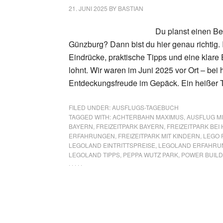
21. JUNI 2025
BY
BASTIAN
Du planst einen B
Günzburg? Dann bist du hier genau richtig.
Eindrücke, praktische Tipps und eine klare E
lohnt. Wir waren im Juni 2025 vor Ort – be
Entdeckungsfreude im Gepäck. Ein heißer 
FILED UNDER:
AUSFLUGS-TAGEBUCH
TAGGED WITH:
ACHTERBAHN MAXIMUS
,
AUSFLUG MI
BAYERN
,
FREIZEITPARK BAYERN
,
FREIZEITPARK BEI 
ERFAHRUNGEN
,
FREIZEITPARK MIT KINDERN
,
LEGO 
LEGOLAND EINTRITTSPREISE
,
LEGOLAND ERFAHRU
LEGOLAND TIPPS
,
PEPPA WUTZ PARK
,
POWER BUIL
· · · · ·