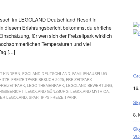
esuch im LEGOLAND Deutschland Resort in
 In diesem Erfahrungsbericht bekommst du ehrliche
inschätzung, für wen sich der Freizeitpark wirklich
i hochsommerlichen Temperaturen und viel
Tag […]
T KINDERN
,
EGOLAND DEUTSCHLAND
,
FAMILIENAUSFLUG
Gro
HITZE
,
FREIZEITPARK BESUCH 2025
,
FREIZEITPARK
FREIZEITPARK
,
LEGO THEMENPARK
,
LEGOLAND BEWERTUNG
,
16.
NGSBERICHT
,
LEGOLAND GÜNZBURG
,
LEGOLAND MYTHICA
,
DER LEGOLAND
,
SPARTIPPS FREIZEITPARK
Sky
8. 
Sky
VOL