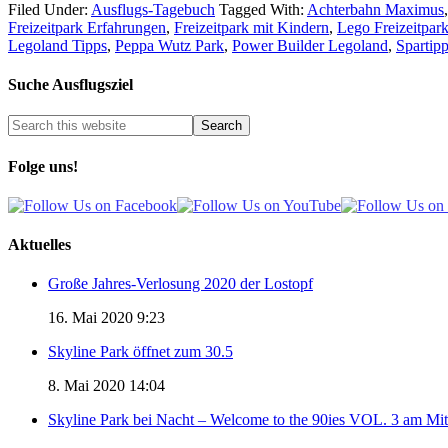
Filed Under:
Ausflugs-Tagebuch
Tagged With:
Achterbahn Maximus
Freizeitpark Erfahrungen
,
Freizeitpark mit Kindern
,
Lego Freizeitpar
Legoland Tipps
,
Peppa Wutz Park
,
Power Builder Legoland
,
Spartipp
Suche Ausflugsziel
Folge uns!
Aktuelles
Große Jahres-Verlosung 2020 der Lostopf
16. Mai 2020 9:23
Skyline Park öffnet zum 30.5
8. Mai 2020 14:04
Skyline Park bei Nacht – Welcome to the 90ies VOL. 3 am Mi