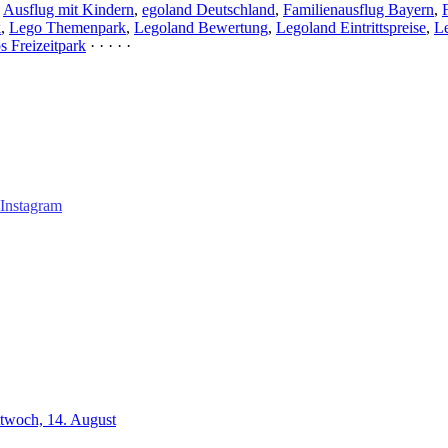
,
Ausflug mit Kindern
,
egoland Deutschland
,
Familienausflug Bayern
,
k
,
Lego Themenpark
,
Legoland Bewertung
,
Legoland Eintrittspreise
,
Le
s Freizeitpark
· · · · ·
ttwoch, 14. August