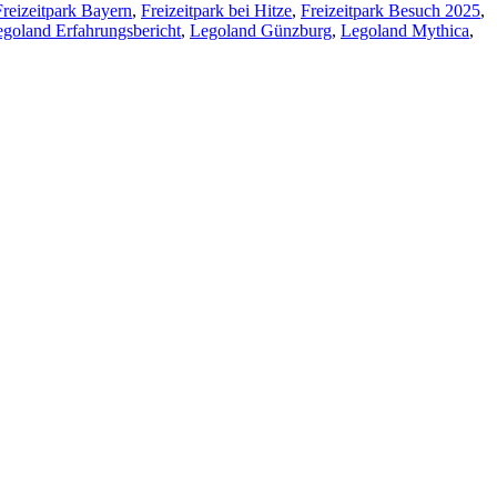
Freizeitpark Bayern
,
Freizeitpark bei Hitze
,
Freizeitpark Besuch 2025
,
goland Erfahrungsbericht
,
Legoland Günzburg
,
Legoland Mythica
,