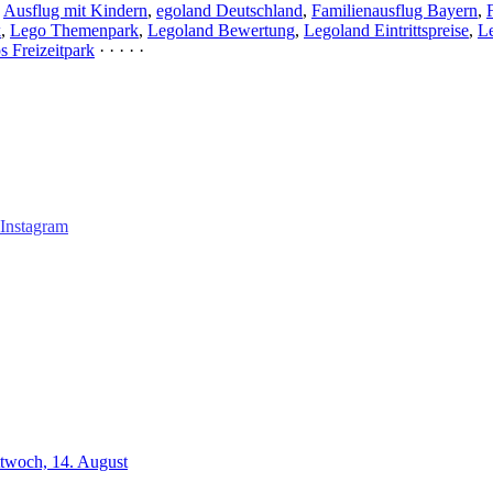
,
Ausflug mit Kindern
,
egoland Deutschland
,
Familienausflug Bayern
,
k
,
Lego Themenpark
,
Legoland Bewertung
,
Legoland Eintrittspreise
,
Le
s Freizeitpark
· · · · ·
ttwoch, 14. August