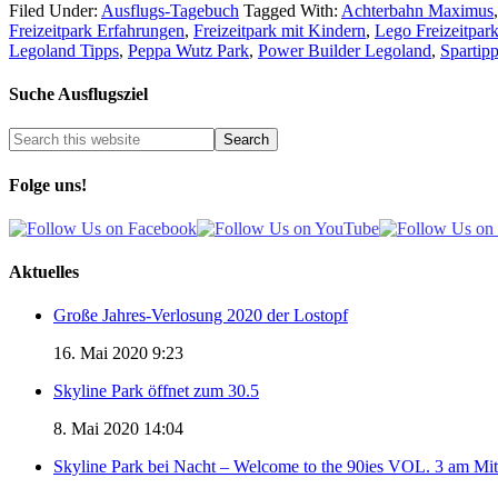
Filed Under:
Ausflugs-Tagebuch
Tagged With:
Achterbahn Maximus
Freizeitpark Erfahrungen
,
Freizeitpark mit Kindern
,
Lego Freizeitpar
Legoland Tipps
,
Peppa Wutz Park
,
Power Builder Legoland
,
Spartipp
Suche Ausflugsziel
Folge uns!
Aktuelles
Große Jahres-Verlosung 2020 der Lostopf
16. Mai 2020 9:23
Skyline Park öffnet zum 30.5
8. Mai 2020 14:04
Skyline Park bei Nacht – Welcome to the 90ies VOL. 3 am Mi