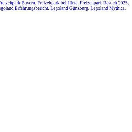
Freizeitpark Bayern
,
Freizeitpark bei Hitze
,
Freizeitpark Besuch 2025
,
goland Erfahrungsbericht
,
Legoland Günzburg
,
Legoland Mythica
,