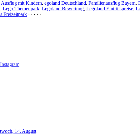
,
Ausflug mit Kindern
,
egoland Deutschland
,
Familienausflug Bayern
,
k
,
Lego Themenpark
,
Legoland Bewertung
,
Legoland Eintrittspreise
,
Le
s Freizeitpark
· · · · ·
ttwoch, 14. August