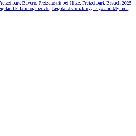
Freizeitpark Bayern
,
Freizeitpark bei Hitze
,
Freizeitpark Besuch 2025
,
goland Erfahrungsbericht
,
Legoland Günzburg
,
Legoland Mythica
,