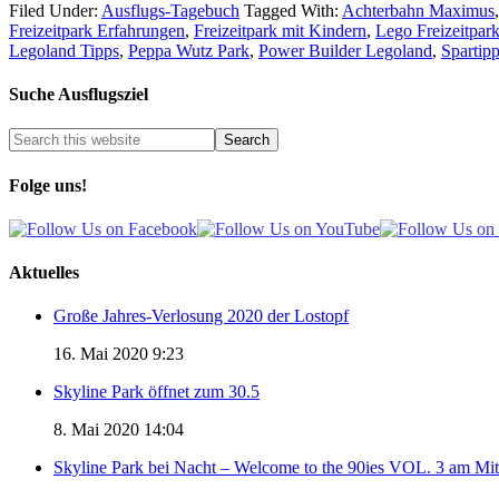
Filed Under:
Ausflugs-Tagebuch
Tagged With:
Achterbahn Maximus
Freizeitpark Erfahrungen
,
Freizeitpark mit Kindern
,
Lego Freizeitpar
Legoland Tipps
,
Peppa Wutz Park
,
Power Builder Legoland
,
Spartipp
Suche Ausflugsziel
Folge uns!
Aktuelles
Große Jahres-Verlosung 2020 der Lostopf
16. Mai 2020 9:23
Skyline Park öffnet zum 30.5
8. Mai 2020 14:04
Skyline Park bei Nacht – Welcome to the 90ies VOL. 3 am Mi