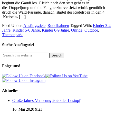
beginnt die Gaudi los. Gleich nach den start geht es in
die Doppeljump und die Fangnetzkurve. Jetzt wirdfs gemütlich
druch die Wald-Passage, danach startet der Rodelspaß in den 4
Kreiseln- […]
Filed Under:
Ausflugsziele
,
Rodelbahnen
Tagged With:
Kinder 3-4
Jahre
,
Kinder 5-6 Jahre
,
Kinder 6-9 Jahre
,
Onride
,
Outdoor
,
Themenpark
· · · · ·
Suche Ausflugsziel
Folge uns!
Aktuelles
Große Jahres-Verlosung 2020 der Lostopf
16. Mai 2020 9:23