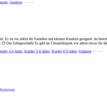
nride
,
Outdoor
· · · · ·
ark. Er ist vor allem für Familien mit kleinen Kindern geeignet, da ber
ks 🙂 Die Fahrgeschäfte Es gibt im Churpfalzpark vor allem etwas für d
inder 3-4 Jahre
,
Kinder 5-6 Jahre
,
Kinder 6-9 Jahre
,
Outdoor
· · · · ·