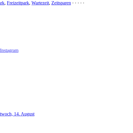
ark
,
Freizeitpark
,
Wartezeit
,
Zeitsparen
· · · · ·
ttwoch, 14. August