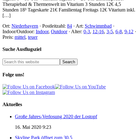
Therapiebad & Thermenwelt im Vitarium 3 Stunden 12€ 4,5
Stunden 18³ Tageskarte 21€ Familientag Freitags 12€ Vitarium inkl.
[…]
Ort:
Niederbayern
·
Postleitzahl:
84
·
Art:
Schwimmbad
·
Indoor/Outdoor:
Indoor
,
Outdoor
·
Alter:
0-3
,
12-16
,
3-5
,
6-8
,
9-12
·
Preis:
mittel
,
teuer
Suche Ausflugsziel
Folge uns!
Aktuelles
Große Jahres-Verlosung 2020 der Lostopf
16. Mai 2020 9:23
Skyline Park öffnet zum 30.5