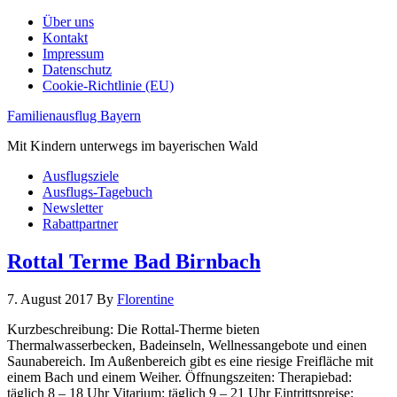
Über uns
Kontakt
Impressum
Datenschutz
Cookie-Richtlinie (EU)
Familienausflug Bayern
Mit Kindern unterwegs im bayerischen Wald
Ausflugsziele
Ausflugs-Tagebuch
Newsletter
Rabattpartner
Rottal Terme Bad Birnbach
7. August 2017
By
Florentine
Kurzbeschreibung: Die Rottal-Therme bieten
Thermalwasserbecken, Badeinseln, Wellnessangebote und einen
Saunabereich. Im Außenbereich gibt es eine riesige Freifläche mit
einem Bach und einem Weiher. Öffnungszeiten: Therapiebad:
täglich 8 – 18 Uhr Vitarium: täglich 9 – 21 Uhr Eintrittspreise: