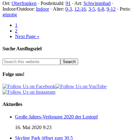
Ort:
Oberfranken
·
Postleitzahl:
91
·
Art:
Schwimmbad
·
Indoor/Outdoor:
Indoor
·
Alter:
0-3
,
12-16
,
3-5
,
6-8
,
9-12
·
Preis:
günstig
1
2
Next Page »
Suche Ausflugsziel
Folge uns!
Aktuelles
Große Jahres-Verlosung 2020 der Lostopf
16. Mai 2020 9:23
Skyline Park öffnet zum 30.5