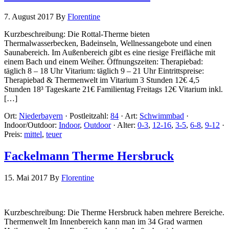
7. August 2017
By
Florentine
Kurzbeschreibung: Die Rottal-Therme bieten
Thermalwasserbecken, Badeinseln, Wellnessangebote und einen
Saunabereich. Im Außenbereich gibt es eine riesige Freifläche mit
einem Bach und einem Weiher. Öffnungszeiten: Therapiebad:
täglich 8 – 18 Uhr Vitarium: täglich 9 – 21 Uhr Eintrittspreise:
Therapiebad & Thermenwelt im Vitarium 3 Stunden 12€ 4,5
Stunden 18³ Tageskarte 21€ Familientag Freitags 12€ Vitarium inkl.
[…]
Ort:
Niederbayern
·
Postleitzahl:
84
·
Art:
Schwimmbad
·
Indoor/Outdoor:
Indoor
,
Outdoor
·
Alter:
0-3
,
12-16
,
3-5
,
6-8
,
9-12
·
Preis:
mittel
,
teuer
Fackelmann Therme Hersbruck
15. Mai 2017
By
Florentine
Kurzbeschreibung: Die Therme Hersbruck haben mehrere Bereiche.
Thermenwelt Im Innenbereich kann man im 34 Grad warmen