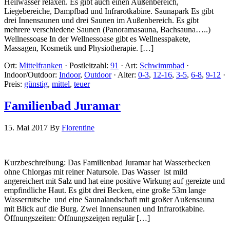
Heilwasser relaxen. Es gibt auch einen Außenbereich,
Liegebereiche, Dampfbad und Infrarotkabine. Saunapark Es gibt
drei Innensaunen und drei Saunen im Außenbereich. Es gibt
mehrere verschiedene Saunen (Panoramasauna, Bachsauna…..)
Wellnessoase In der Wellnessoase gibt es Wellnesspakete,
Massagen, Kosmetik und Physiotherapie. […]
Ort:
Mittelfranken
·
Postleitzahl:
91
·
Art:
Schwimmbad
·
Indoor/Outdoor:
Indoor
,
Outdoor
·
Alter:
0-3
,
12-16
,
3-5
,
6-8
,
9-12
·
Preis:
günstig
,
mittel
,
teuer
Familienbad Juramar
15. Mai 2017
By
Florentine
Kurzbeschreibung: Das Familienbad Juramar hat Wasserbecken
ohne Chlorgas mit reiner Natursole. Das Wasser ist mild
angereichert mit Salz und hat eine positive Wirkung auf gereizte und
empfindliche Haut. Es gibt drei Becken, eine große 53m lange
Wasserrutsche und eine Saunalandschaft mit großer Außensauna
mit Blick auf die Burg. Zwei Innensaunen und Infrarotkabine.
Öffnungszeiten: Öffnungszeigen regulär […]