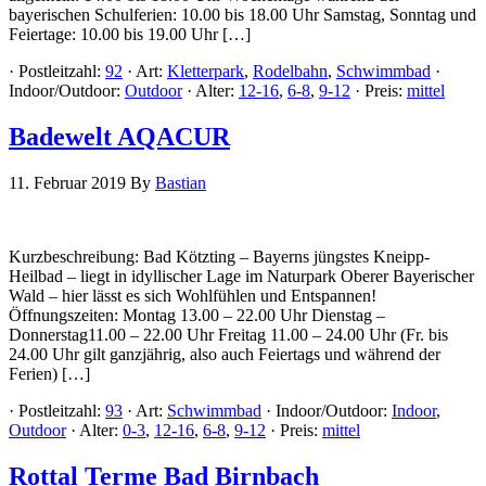
bayerischen Schulferien: 10.00 bis 18.00 Uhr Samstag, Sonntag und
Feiertage: 10.00 bis 19.00 Uhr […]
·
Postleitzahl:
92
·
Art:
Kletterpark
,
Rodelbahn
,
Schwimmbad
·
Indoor/Outdoor:
Outdoor
·
Alter:
12-16
,
6-8
,
9-12
·
Preis:
mittel
Badewelt AQACUR
11. Februar 2019
By
Bastian
Kurzbeschreibung: Bad Kötzting – Bayerns jüngstes Kneipp-
Heilbad – liegt in idyllischer Lage im Naturpark Oberer Bayerischer
Wald – hier lässt es sich Wohlfühlen und Entspannen!
Öffnungszeiten: Montag 13.00 – 22.00 Uhr Dienstag –
Donnerstag11.00 – 22.00 Uhr Freitag 11.00 – 24.00 Uhr (Fr. bis
24.00 Uhr gilt ganzjährig, also auch Feiertags und während der
Ferien) […]
·
Postleitzahl:
93
·
Art:
Schwimmbad
·
Indoor/Outdoor:
Indoor
,
Outdoor
·
Alter:
0-3
,
12-16
,
6-8
,
9-12
·
Preis:
mittel
Rottal Terme Bad Birnbach