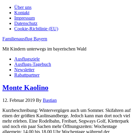
Über uns
Kontakt
Impressum
Datenschutz
Cookie-Richtlinie (EU)
Familienausflug Bayern
Mit Kindern unterwegs im bayerischen Wald
Ausflugsziele
Ausflugs-Tagebuch
Newsletter
Rabattpartner
Monte Kaolino
12. Februar 2019
By
Bastian
Kurzbeschreibung: Wintervergügen auch um Sommer. Skifahren auf
einen der größten Kaolinsandberge. Jedoch kann man dort noch viel
mehr erleben. Eine Rodelbahn, Freibart, Segways Golf, Kletterpark
und noch ein paar Sachen mehr Öffnungszeiten: Wochentage
allgemein: 14.00 bis 18.00 Uhr Wochentage während der