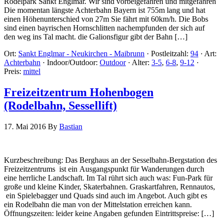
Rodelpark Sankt Englmar. Wir sind vorbeigefahren und mitgefahren
Die momentan längste Achterbahn Bayern ist 755m lang und hat
einen Höhenunterschied von 27m Sie fährt mit 60km/h. Die Bobs
sind einen bayrischen Hornschlitten nachempfunden der sich auf
den weg ins Tal macht. die Galionsfigur gibt der Bahn […]
Ort:
Sankt Englmar - Neukirchen - Maibrunn
·
Postleitzahl:
94
·
Art:
Achterbahn
·
Indoor/Outdoor:
Outdoor
·
Alter:
3-5
,
6-8
,
9-12
·
Preis:
mittel
Freizeitzentrum Hohenbogen
(Rodelbahn, Sessellift)
17. Mai 2016
By
Bastian
Kurzbeschreibung: Das Berghaus an der Sesselbahn-Bergstation des
Freizeitzentrums ist ein Ausgangspunkt für Wanderungen durch
eine herrliche Landschaft. Im Tal rührt sich auch was: Fun-Park für
große und kleine Kinder, Skaterbahnen. Graskartfahren, Rennautos,
ein Spielebagger und Quads sind auch im Angebot. Auch gibt es
ein Rodelbahn die man von der Mittelstation erreichen kann.
Öffnungszeiten: leider keine Angaben gefunden Eintrittspreise: […]