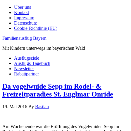
Über uns
Kontakt
Impressum
Datenschutz
Cookie-Richtlinie (EU)
Familienausflug Bayern
Mit Kindern unterwegs im bayerischen Wald
Ausflugsziele
Ausflugs-Tagebuch
Newsletter
Rabattpartner
Da vogelwuide Sepp im Rodel- &
Freizeitparadies St. Englmar Onride
19. Mai 2016
By
Bastian
Am Wochenende war die Eröffnung des Vogelwuiden Sepp im