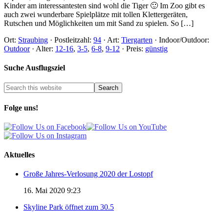
Kinder am interessantesten sind wohl die Tiger 🙂 Im Zoo gibt es
auch zwei wunderbare Spielplätze mit tollen Klettergeräten,
Rutschen und Möglichkeiten um mit Sand zu spielen. So […]
Ort:
Straubing
·
Postleitzahl:
94
·
Art:
Tiergarten
·
Indoor/Outdoor:
Outdoor
·
Alter:
12-16
,
3-5
,
6-8
,
9-12
·
Preis:
günstig
Suche Ausflugsziel
Folge uns!
Aktuelles
Große Jahres-Verlosung 2020 der Lostopf
16. Mai 2020 9:23
Skyline Park öffnet zum 30.5