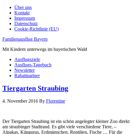
Über uns
Kontakt
Impressum
Datenschutz
Cookie-Richtlinie (EU)
Familienausflug Bayern
Mit Kindern unterwegs im bayerischen Wald
Ausflugsziele
Ausflugs-Tagebuch
Newsletter
Rabattpartner
Tiergarten Straubing
4. November 2016
By
Florentine
Der Tiergarten Straubing ist ein schön angelegter kleiner Zoo direkt
am straubinger Stadtrand. Es gibt viele verschiedene Tiere, –
Alpakas, Kängurus, Erdmännchen, Reptilien, Fische … Für die