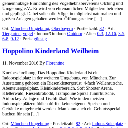
gemeinnützige Einrichtung des Vogelliebhabervereins Olching und
Umgebung e.V.. Er wird von ehrenamtlichen Mitgliedern betrieben
und gepflegt. Dabei sollen die Vögel in müglichst naturnahen und
großen Anlagen gehalten werden. Öffnungszeiten: […]
Ort:
München Umgebung
,
Oberbayern
·
Postleitzahl:
82
·
Art:
Tiergarten
,
vogel
·
Indoor/Outdoor:
Outdoor
·
Alter:
0-3
,
12-16
,
3-5
,
6-8
,
9-12
·
Preis:
günstig
Hoppolino Kinderland Weilheim
11. November 2016
By
Florentine
Kurzbeschreibung: Das Hoppolino Kinderland ist ein
Indoorspielplatz in der weiteren Umgebung von München. Zur
Ausstattung gehören ein Riesenklettergerüst, 4-fach Wellenrutsche,
Abenteuerspielplatz, Kleinkinderbereich, Soft Shooter Arena,
Kletterwald, Riesenkrokodil, Trampoline Spiral Tunnrlrutsche,
Airhockey-Anlage und Tischfußball. Wie in den meisten
Indoorspielplätzen üblich dürfen keine eigenen Speisen und
Getränke mitgebracht werden. Man kann auch ein Geburtsspecial
buchen für sein […]
Ort:
München Umgebung
·
Postleitzahl:
82
·
Art:
Indoor-Spielplatz
·