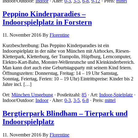
Indoor/Outdoor:
Indoor
·
Alter:
0-3
,
3-5
,
6-8
,
9-12
·
Preis:
mittel
Peppino Kinderparadies –
Indoorspielplatz in Forstern
11. November 2016
By
Florentine
Kurzbeschreibung: Das Peppino Kinderparadies ist ein
Indoorspielplatz in der nähe von München mit Airhockes, Riesen-
Kletterpark, Kletterburg, 6er Trampolin, Hüpfburg, Lerncomputer,
Elektro-Kart-Bahn, Monster-Wellenrutsche und Kleinkinderbereich.
Man kann dort auch eine Geburtstagsparty mit seinem Kind feiern.
Öffnungszeiten: Donnerstag, Freitag: 14 – 19 Uhr Samstag,
Sonntag, Feiertag, Ferien: 10 – 19 Uhr) Eintrittspreise: Kinder bis 2
Jahre incl. […]
Ort:
München Umgebung
·
Postleitzahl:
85
·
Art:
Indoor-Spielplatz
·
Indoor/Outdoor:
Indoor
·
Alter:
0-3
,
3-5
,
6-8
·
Preis:
mittel
Bergtierpark Blindham – Tierpark und
Indoorspielplatz
11. November 2016
By
Florentine