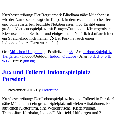
Kurzbeschreibung: Der Bergtierpark Blindham nähe München ist
wie der Name schon sagt ein Tierpark in dem es einheimische Tiere
und vom aussterben bedrohte Nutztierrassen gibt. Es gibt einen
großen Abenteuerspielplatz mit Bungee-Trampolin, Klettergerüsten,
Riesenschaukel, Seilbahn und einiges mehr. Natürlich darf auch hier
ein Streichelzoo nicht fehlen 🙂 Der Park hat auch einen
Indoorspielplatz. Dazu wurde […]
Ort:
München Umgebung
·
Postleitzahl:
85
·
Art:
Indoor-Spielplatz
,
Tiergarten
·
Indoor/Outdoor:
Indoor
,
Outdoor
·
Alter:
0-3
,
3-5
,
6-8
,
9-12
·
Preis:
günstig
Jux und Tollerei Indoorspielplatz
Parsdorf
11. November 2016
By
Florentine
Kurzbeschreibung: Der Indoorspielplatz Jux und Tollerei in Parsdorf
nähe München ist ein großer Spielplatz mit vielen Attraktionen. Es
gibt einen Kletterturm, eine Wellenrutsche, Klettervulkan,
Trampoline, Kartbahn, Indoor-Fußballfeld, Hüfburgen und 2