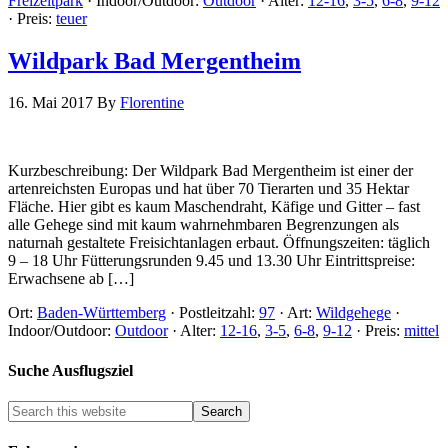
Freizeitpark
·
Indoor/Outdoor:
Outdoor
·
Alter:
12-16
,
3-5
,
6-8
,
9-12
·
Preis:
teuer
Wildpark Bad Mergentheim
16. Mai 2017
By
Florentine
Kurzbeschreibung: Der Wildpark Bad Mergentheim ist einer der
artenreichsten Europas und hat über 70 Tierarten und 35 Hektar
Fläche. Hier gibt es kaum Maschendraht, Käfige und Gitter – fast
alle Gehege sind mit kaum wahrnehmbaren Begrenzungen als
naturnah gestaltete Freisichtanlagen erbaut. Öffnungszeiten: täglich
9 – 18 Uhr Fütterungsrunden 9.45 und 13.30 Uhr Eintrittspreise:
Erwachsene ab […]
Ort:
Baden-Württemberg
·
Postleitzahl:
97
·
Art:
Wildgehege
·
Indoor/Outdoor:
Outdoor
·
Alter:
12-16
,
3-5
,
6-8
,
9-12
·
Preis:
mittel
Suche Ausflugsziel