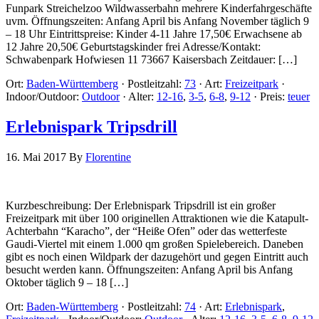
Funpark Streichelzoo Wildwasserbahn mehrere Kinderfahrgeschäfte
uvm. Öffnungszeiten: Anfang April bis Anfang November täglich 9
– 18 Uhr Eintrittspreise: Kinder 4-11 Jahre 17,50€ Erwachsene ab
12 Jahre 20,50€ Geburtstagskinder frei Adresse/Kontakt:
Schwabenpark Hofwiesen 11 73667 Kaisersbach Zeitdauer: […]
Ort:
Baden-Württemberg
·
Postleitzahl:
73
·
Art:
Freizeitpark
·
Indoor/Outdoor:
Outdoor
·
Alter:
12-16
,
3-5
,
6-8
,
9-12
·
Preis:
teuer
Erlebnispark Tripsdrill
16. Mai 2017
By
Florentine
Kurzbeschreibung: Der Erlebnispark Tripsdrill ist ein großer
Freizeitpark mit über 100 originellen Attraktionen wie die Katapult-
Achterbahn “Karacho”, der “Heiße Ofen” oder das wetterfeste
Gaudi-Viertel mit einem 1.000 qm großen Spielebereich. Daneben
gibt es noch einen Wildpark der dazugehört und gegen Eintritt auch
besucht werden kann. Öffnungszeiten: Anfang April bis Anfang
Oktober täglich 9 – 18 […]
Ort:
Baden-Württemberg
·
Postleitzahl:
74
·
Art:
Erlebnispark
,