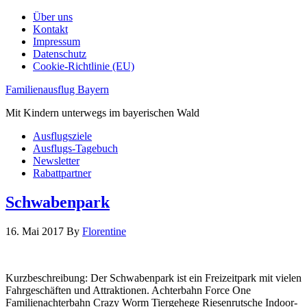
Über uns
Kontakt
Impressum
Datenschutz
Cookie-Richtlinie (EU)
Familienausflug Bayern
Mit Kindern unterwegs im bayerischen Wald
Ausflugsziele
Ausflugs-Tagebuch
Newsletter
Rabattpartner
Schwabenpark
16. Mai 2017
By
Florentine
Kurzbeschreibung: Der Schwabenpark ist ein Freizeitpark mit vielen
Fahrgeschäften und Attraktionen. Achterbahn Force One
Familienachterbahn Crazy Worm Tiergehege Riesenrutsche Indoor-