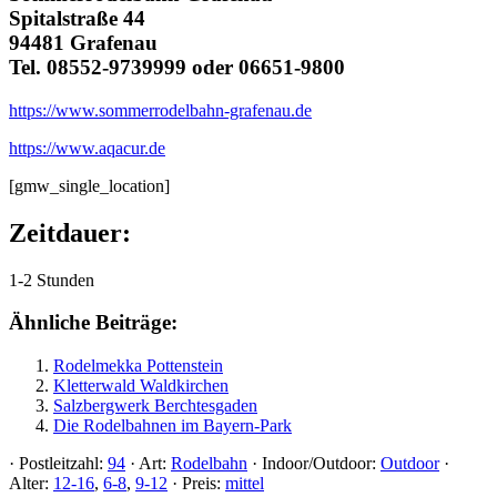
Spitalstraße 44
94481 Grafenau
Tel. 08552-9739999 oder 06651-9800
https://www.sommerrodelbahn-grafenau.de
https://www.aqacur.de
[gmw_single_location]
Zeitdauer:
1-2 Stunden
Ähnliche Beiträge:
Rodelmekka Pottenstein
Kletterwald Waldkirchen
Salzbergwerk Berchtesgaden
Die Rodelbahnen im Bayern-Park
·
Postleitzahl:
94
·
Art:
Rodelbahn
·
Indoor/Outdoor:
Outdoor
·
Alter:
12-16
,
6-8
,
9-12
·
Preis:
mittel