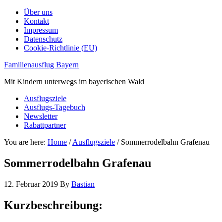
Über uns
Kontakt
Impressum
Datenschutz
Cookie-Richtlinie (EU)
Familienausflug Bayern
Mit Kindern unterwegs im bayerischen Wald
Ausflugsziele
Ausflugs-Tagebuch
Newsletter
Rabattpartner
You are here:
Home
/
Ausflugsziele
/
Sommerrodelbahn Grafenau
Sommerrodelbahn Grafenau
12. Februar 2019
By
Bastian
Kurzbeschreibung: