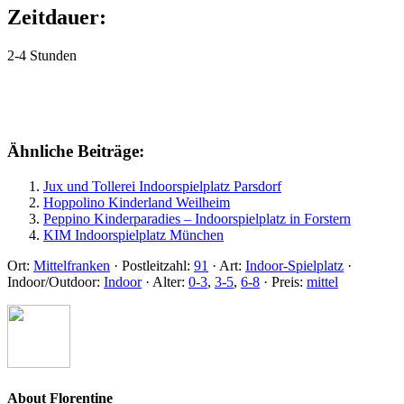
Zeitdauer:
2-4 Stunden
Ähnliche Beiträge:
Jux und Tollerei Indoorspielplatz Parsdorf
Hoppolino Kinderland Weilheim
Peppino Kinderparadies – Indoorspielplatz in Forstern
KIM Indoorspielplatz München
Ort:
Mittelfranken
·
Postleitzahl:
91
·
Art:
Indoor-Spielplatz
·
Indoor/Outdoor:
Indoor
·
Alter:
0-3
,
3-5
,
6-8
·
Preis:
mittel
About
Florentine