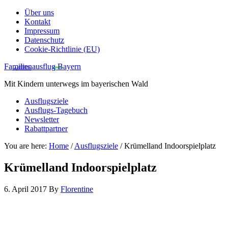
Über uns
Kontakt
Impressum
Datenschutz
Cookie-Richtlinie (EU)
Familienausflug Bayern
Mit Kindern unterwegs im bayerischen Wald
Ausflugsziele
Ausflugs-Tagebuch
Newsletter
Rabattpartner
You are here:
Home
/
Ausflugsziele
/
Krümelland Indoorspielplatz
Krümelland Indoorspielplatz
6. April 2017
By
Florentine