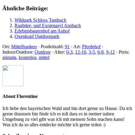
Ähnliche Beiträge:
Wildpark Schloss Tambach
Raubtier- und Exotenasyl Ansbach
Erlebnisbauernhof am Auhof
Oxenkopf Outdoorpark
Ort:
Mittelfranken
·
Postleitzahl:
91
·
Art:
Pferdehof
·
Indoor/Outdoor:
Outdoor
·
Alter:
0-3
,
12-16
,
3-5
,
6-8
,
9-12
·
Preis:
günstig
,
kostenlos
,
mittel
About
Florentine
Ich liebe den bayerischen Wald und bin dort gerne zu Hause. Da ich
gerne draussen bin finde ich es toll dass es in meiner nahen
Umgebung zu viel gibt was ich mit meinem Sohn machen kann!
Was ich da so alles entdecke möchte ich gerne teilen :)