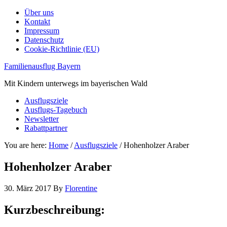
Über uns
Kontakt
Impressum
Datenschutz
Cookie-Richtlinie (EU)
Familienausflug Bayern
Mit Kindern unterwegs im bayerischen Wald
Ausflugsziele
Ausflugs-Tagebuch
Newsletter
Rabattpartner
You are here:
Home
/
Ausflugsziele
/
Hohenholzer Araber
Hohenholzer Araber
30. März 2017
By
Florentine
Kurzbeschreibung: