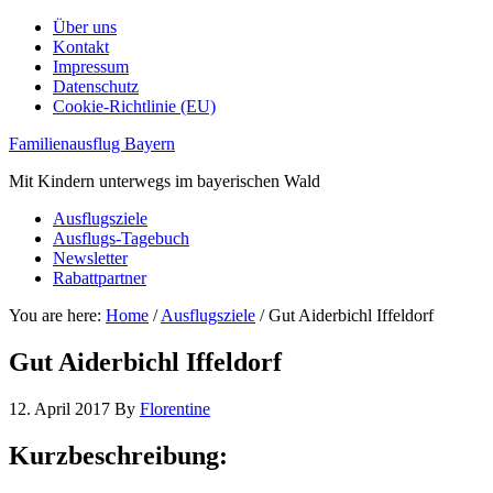
Über uns
Kontakt
Impressum
Datenschutz
Cookie-Richtlinie (EU)
Familienausflug Bayern
Mit Kindern unterwegs im bayerischen Wald
Ausflugsziele
Ausflugs-Tagebuch
Newsletter
Rabattpartner
You are here:
Home
/
Ausflugsziele
/
Gut Aiderbichl Iffeldorf
Gut Aiderbichl Iffeldorf
12. April 2017
By
Florentine
Kurzbeschreibung: