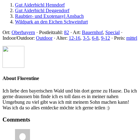
Gut Aiderbichl Henndorf
Gut Aiderbichl Deggendorf
Raubtier- und Exotenasyl Ansbach
Wildpark an den Eichen Schweinfurt
Ort:
Oberbayern
·
Postleitzahl:
82
·
Art:
Bauernhof
,
Special
·
Indoor/Outdoor:
Outdoor
·
Alter:
12-16
,
3-5
,
6-8
,
9-12
·
Preis:
mittel
About
Florentine
Ich liebe den bayerischen Wald und bin dort gerne zu Hause. Da ich
gerne draussen bin finde ich es toll dass es in meiner nahen
Umgebung zu viel gibt was ich mit meinem Sohn machen kann!
Was ich da so alles entdecke möchte ich gerne teilen :)
Comments