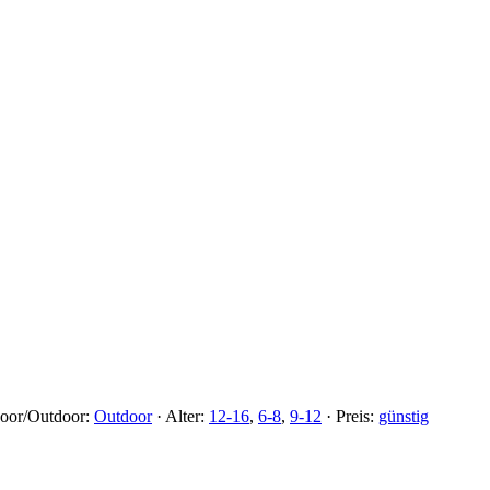
door/Outdoor:
Outdoor
·
Alter:
12-16
,
6-8
,
9-12
·
Preis:
günstig