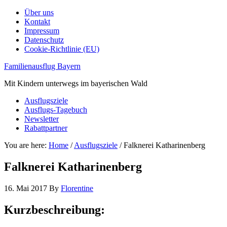
Über uns
Kontakt
Impressum
Datenschutz
Cookie-Richtlinie (EU)
Familienausflug Bayern
Mit Kindern unterwegs im bayerischen Wald
Ausflugsziele
Ausflugs-Tagebuch
Newsletter
Rabattpartner
You are here:
Home
/
Ausflugsziele
/
Falknerei Katharinenberg
Falknerei Katharinenberg
16. Mai 2017
By
Florentine
Kurzbeschreibung: