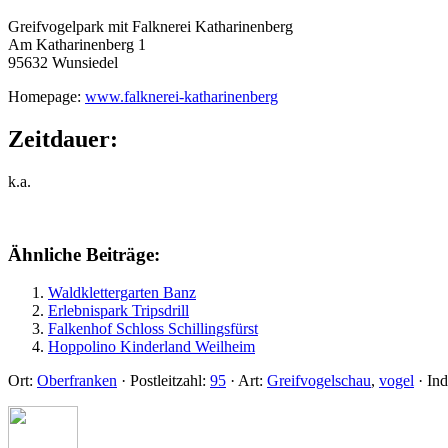
Greifvogelpark mit Falknerei Katharinenberg
Am Katharinenberg 1
95632 Wunsiedel
Homepage:
www.falknerei-katharinenberg
Zeitdauer:
k.a.
Ähnliche Beiträge:
Waldklettergarten Banz
Erlebnispark Tripsdrill
Falkenhof Schloss Schillingsfürst
Hoppolino Kinderland Weilheim
Ort:
Oberfranken
·
Postleitzahl:
95
·
Art:
Greifvogelschau
,
vogel
·
In