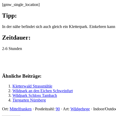
[gmw_single_location]
Tipp:
In der nähe befindet sich auch gleich ein Kletterpark. Einkehren ka
Zeitdauer:
2-6 Stunden
Ähnliche Beiträge:
Kletterwald Strassmühle
Wildpark an den Eichen Schweinfurt
Wildpark Schloss Tambach
Tiergarten Nürnberg
Ort:
Mittelfranken
·
Postleitzahl:
90
·
Art:
Wildgehege
·
Indoor/Outdo