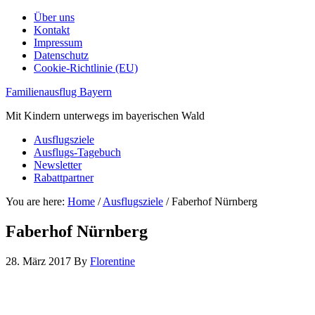
Über uns
Kontakt
Impressum
Datenschutz
Cookie-Richtlinie (EU)
Familienausflug Bayern
Mit Kindern unterwegs im bayerischen Wald
Ausflugsziele
Ausflugs-Tagebuch
Newsletter
Rabattpartner
You are here:
Home
/
Ausflugsziele
/
Faberhof Nürnberg
Faberhof Nürnberg
28. März 2017
By
Florentine