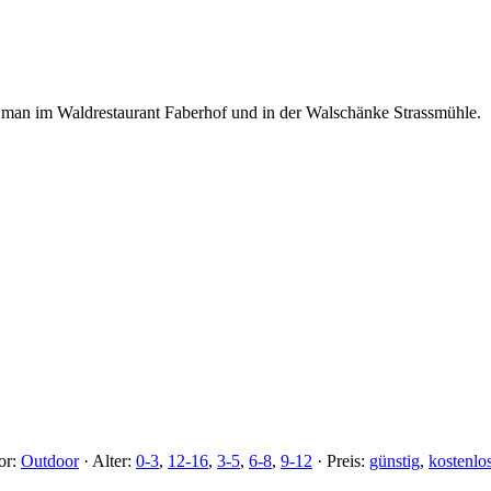
nn man im Waldrestaurant Faberhof und in der Walschänke Strassmühle.
or:
Outdoor
·
Alter:
0-3
,
12-16
,
3-5
,
6-8
,
9-12
·
Preis:
günstig
,
kostenlo