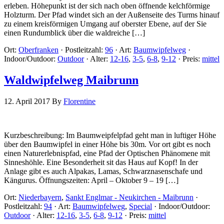
erleben. Höhepunkt ist der sich nach oben öffnende kelchförmige
Holzturm. Der Pfad windet sich an der Außenseite des Turms hinauf
zu einem kreisförmigen Umgang auf oberster Ebene, auf der Sie
einen Rundumblick über die waldreiche […]
Ort:
Oberfranken
·
Postleitzahl:
96
·
Art:
Baumwipfelweg
·
Indoor/Outdoor:
Outdoor
·
Alter:
12-16
,
3-5
,
6-8
,
9-12
·
Preis:
mittel
Waldwipfelweg Maibrunn
12. April 2017
By
Florentine
Kurzbeschreibung: Im Baumweipfelpfad geht man in luftiger Höhe
über den Baumwipfel in einer Höhe bis 30m. Vor ort gibt es noch
einen Naturerlebnispfad, eine Pfad der Optischen Phänomene mit
Sinneshöhle. Eine Besonderheit sit das Haus auf Kopf! In der
Anlage gibt es auch Alpakas, Lamas, Schwarznasenschafe und
Kängurus. Öffnungszeiten: April – Oktober 9 – 19 […]
Ort:
Niederbayern
,
Sankt Englmar - Neukirchen - Maibrunn
·
Postleitzahl:
94
·
Art:
Baumwipfelweg
,
Special
·
Indoor/Outdoor:
Outdoor
·
Alter:
12-16
,
3-5
,
6-8
,
9-12
·
Preis:
mittel