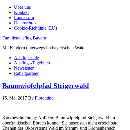
Über uns
Kontakt
Impressum
Datenschutz
Cookie-Richtlinie (EU)
Familienausflug Bayern
Mit Kindern unterwegs im bayerischen Wald
Ausflugsziele
Ausflugs-Tagebuch
Newsletter
Rabattpartner
Baumwipfelpfad Steigerwald
15. Mai 2017
By
Florentine
Kurzbeschreibung: Auf dem Baumwipfelpfad Steigerwald im
oberfränkischen Ebrach können Sie ansonsten nicht erreichbare
Ebenen des Ökosystems Wald im Stamm- und Kronenbereich