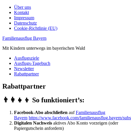
Über uns
Kontakt
Impressum
Datenschutz
Cookie-Richtlinie (EU)
Familienausflug Bayern
Mit Kindern unterwegs im bayerischen Wald
Ausflugsziele
Ausflugs-Tagebuch
Newsletter
Rabattpartner
Rabattpartner
👨‍👩‍👧‍👦 So funktioniert’s:
Facebook-Abo abschließen
auf
Familienausflug
Bayern
https://www.facebook.com/familienausflug.bayern/subs
Digitalen Nachweis
aktives Abo Konto vorzeigen (oder
Papiergutschein anfordern)