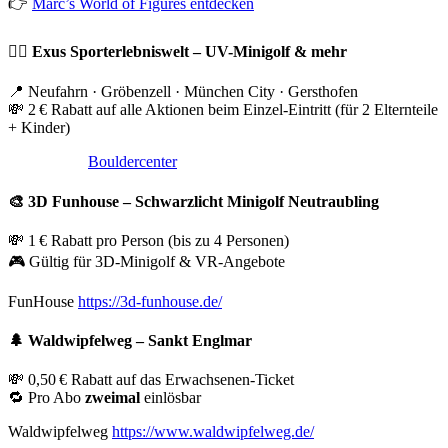
👉
Marc’s World of Figures entdecken
🏌️‍♂️
Exus Sporterlebniswelt – UV-Minigolf & mehr
📍 Neufahrn · Gröbenzell · München City · Gersthofen
💸 2 € Rabatt auf alle Aktionen beim Einzel-Eintritt (für 2 Elternteile
+ Kinder)
Bouldercenter
🎨
3D Funhouse – Schwarzlicht Minigolf Neutraubling
💸 1 € Rabatt pro Person (bis zu 4 Personen)
🎮 Gültig für 3D-Minigolf & VR-Angebote
FunHouse
https://3d-funhouse.de/
🌲
Waldwipfelweg – Sankt Englmar
💸 0,50 € Rabatt auf das Erwachsenen-Ticket
🔁 Pro Abo
zweimal
einlösbar
Waldwipfelweg
https://www.waldwipfelweg.de/