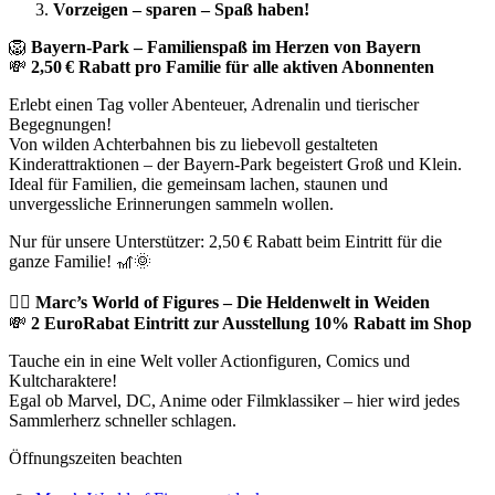
Vorzeigen – sparen – Spaß haben!
🦁
Bayern-Park – Familienspaß im Herzen von Bayern
💸
2,50 € Rabatt pro Familie für alle aktiven Abonnenten
Erlebt einen Tag voller Abenteuer, Adrenalin und tierischer
Begegnungen!
Von wilden Achterbahnen bis zu liebevoll gestalteten
Kinderattraktionen – der Bayern-Park begeistert Groß und Klein.
Ideal für Familien, die gemeinsam lachen, staunen und
unvergessliche Erinnerungen sammeln wollen.
Nur für unsere Unterstützer: 2,50 € Rabatt beim Eintritt für die
ganze Familie! 🎢🌞
🦸‍♂️
Marc’s World of Figures – Die Heldenwelt in Weiden
💸
2 EuroRabat Eintritt zur Ausstellung 10% Rabatt im Shop
Tauche ein in eine Welt voller Actionfiguren, Comics und
Kultcharaktere!
Egal ob Marvel, DC, Anime oder Filmklassiker – hier wird jedes
Sammlerherz schneller schlagen.
Öffnungszeiten beachten